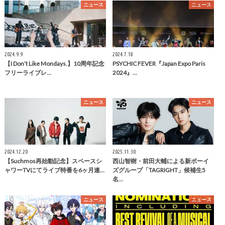
ニュース
ニュース
2024.9.9
2024.7.18
【I Don’t Like Mondays.】10周年記念
PSYCHIC FEVER『Japan Expo Paris
フリーライブレ…
2024』…
ニュース
ニュース
2024.12.20
2025.11.30
【Suchmos再始動記念】スペースシ
西山智樹・前⽥⼤輔による新ボーイ
ャワーTVにてライブ特番を6ヶ月連…
ズグループ「TAGRIGHT」候補⽣5
名…
ニュース
ニュース