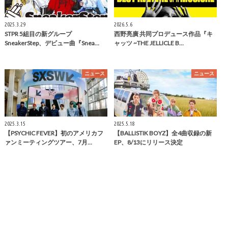
2025.3.29
2026.5.6
STPR 5組目の新グループ
西野亮廣 共同プロデュース作品『キ
SneakerStep、デビュー曲『Snea…
ャッツ ~THE JELLICLE B…
ニュース
ニュース
2025.3.15
2025.5.18
【PSYCHIC FEVER】初のアメリカフ
【BALLISTIK BOYZ】全4曲収録の新
ァンミーティングツアー、7月…
EP、8/13にリリース決定