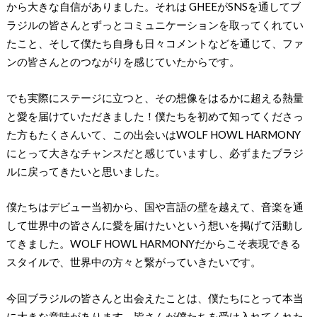
から⼤きな⾃信がありました。それは GHEEがSNSを通してブ
ラジルの皆さんとずっとコミュニケーションを取ってくれてい
たこと、そして僕たち⾃⾝も⽇々コメントなどを通じて、ファ
ンの皆さんとのつながりを感じていたからです。
でも実際にステージに⽴つと、その想像をはるかに超える熱量
と愛を届けていただきました！僕たちを初めて知ってくださっ
た⽅もたくさんいて、この出会いはWOLF HOWL HARMONY
にとって⼤きなチャンスだと感じていますし、必ずまたブラジ
ルに戻ってきたいと思いました。
僕たちはデビュー当初から、国や⾔語の壁を越えて、⾳楽を通
して世界中の皆さんに愛を届けたいという想いを掲げて活動し
てきました。WOLF HOWL HARMONYだからこそ表現できる
スタイルで、世界中の⽅々と繋がっていきたいです。
今回ブラジルの皆さんと出会えたことは、僕たちにとって本当
に⼤きな意味があります。皆さんが僕たちを受け⼊れてくれた