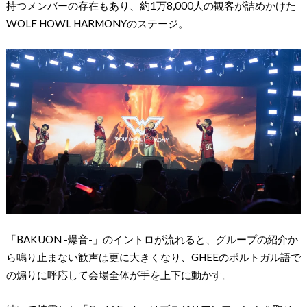
持つメンバーの存在もあり、約1万8,000人の観客が詰めかけた
WOLF HOWL HARMONYのステージ。
「BAKUON -爆音-」のイントロが流れると、グループの紹介か
ら鳴り止まない歓声は更に大きくなり、GHEEのポルトガル語で
の煽りに呼応して会場全体が手を上下に動かす。