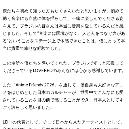
僕たちを初めて知った⽅もたくさんいたと思いますが、初めて
聴く⾳楽にも⾃然に体を揺らして、⼀緒に楽しんでくださる姿
を⾒て、ブラジルの皆さんは本当に⾳楽を愛しているんだと感
じました。そして“⾳楽には国境がなく、⼈と⼈をつなぐ⼒があ
る”ということをステージ上で体感できたことは、僕にとって本
当に貴重で幸せな経験でした。
この場所へ僕たちを導いてくれた、ブラジルでずっと応援して
くださっているLOVEREDのみんなには⼼から感謝しています。
また『Anime Friends 2026』を通して、僕⾃⾝も⼤好きなアニ
メをはじめとした⽇本のカルチャーが、世界中でこんなにも愛
されていることを⽬の前で感じることができ、⽇本⼈としてす
ごく誇らしく思いました。
LDH の代表として、そして⽇本から来たアーティストとして、