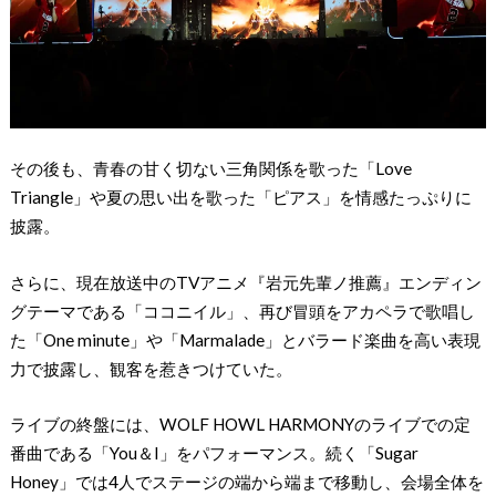
その後も、青春の甘く切ない三角関係を歌った「Love
Triangle」や夏の思い出を歌った「ピアス」を情感たっぷりに
披露。
さらに、現在放送中のTVアニメ『岩元先輩ノ推薦』エンディン
グテーマである「ココニイル」、再び冒頭をアカペラで歌唱し
た「One minute」や「Marmalade」とバラード楽曲を高い表現
力で披露し、観客を惹きつけていた。
ライブの終盤には、WOLF HOWL HARMONYのライブでの定
番曲である「You＆I」をパフォーマンス。続く「Sugar
Honey」では4人でステージの端から端まで移動し、会場全体を