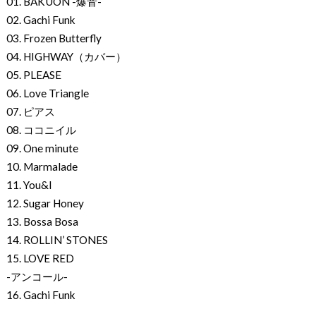
01. BAKUON -爆音-
02. Gachi Funk
03. Frozen Butterfly
04. HIGHWAY（カバー）
05. PLEASE
06. Love Triangle
07. ピアス
08. ココニイル
09. One minute
10. Marmalade
11. You&I
12. Sugar Honey
13. Bossa Bosa
14. ROLLIN’ STONES
15. LOVE RED
-アンコール-
16. Gachi Funk