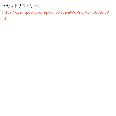
▼セットリストリンク
https://open.spotify.com/playlist/1vjbaW6PitqjAqm00qzO38