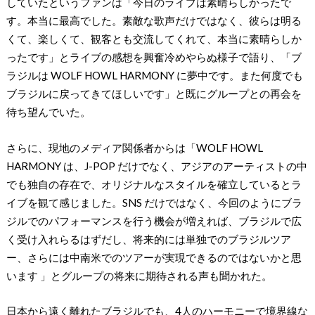
していたというファンは「今⽇のライブは素晴らしかったで
す。本当に最⾼でした。素敵な歌声だけではなく、彼らは明る
くて、楽しくて、観客とも交流してくれて、本当に素晴らしか
ったです」とライブの感想を興奮冷めやらぬ様子で語り、「ブ
ラジルは WOLF HOWL HARMONY に夢中です。また何度でも
ブラジルに戻ってきてほしいです」と既にグループとの再会を
待ち望んでいた。
さらに、現地のメディア関係者からは「WOLF HOWL
HARMONY は、J-POP だけでなく、アジアのアーティストの中
でも独⾃の存在で、オリジナルなスタイルを確⽴しているとラ
イブを観て感じました。SNS だけではなく、今回のようにブラ
ジルでのパフォーマンスを⾏う機会が増えれば、ブラジルで広
く受け⼊れらるはずだし、将来的には単独でのブラジルツア
ー、さらには中南⽶でのツアーが実現できるのではないかと思
います 」とグループの将来に期待される声も聞かれた。
日本から遠く離れたブラジルでも、4人のハーモニーで境界線な