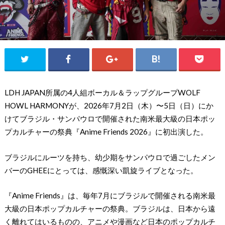
LDH JAPAN所属の4⼈組ボーカル＆ラップグループWOLF
HOWL HARMONYが、2026年7⽉2⽇（⽊）〜5⽇（⽇）にか
けてブラジル・サンパウロで開催された南⽶最⼤級の日本ポッ
プカルチャーの祭典『Anime Friends 2026』に初出演した。
ブラジルにルーツを持ち、幼少期をサンパウロで過ごしたメン
バーのGHEEにとっては、感慨深い凱旋ライブとなった。
『Anime Friends』は、毎年7月にブラジルで開催される南米最
大級の日本ポップカルチャーの祭典。ブラジルは、日本から遠
く離れてはいるものの、アニメや漫画など日本のポップカルチ