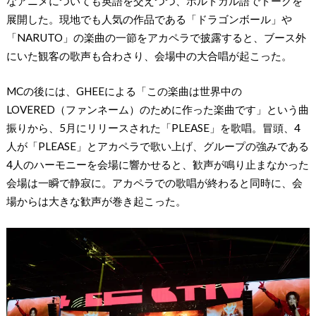
なアニメについても英語を交えつつ、ポルトガル語でトークを
展開した。現地でも人気の作品である「ドラゴンボール」や
「NARUTO」の楽曲の一節をアカペラで披露すると、ブース外
にいた観客の歌声も合わさり、会場中の大合唱が起こった。
MCの後には、GHEEによる「この楽曲は世界中の
LOVERED（ファンネーム）のために作った楽曲です」という曲
振りから、5月にリリースされた「PLEASE」を歌唱。冒頭、4
人が「PLEASE」とアカペラで歌い上げ、グループの強みである
4人のハーモニーを会場に響かせると、歓声が鳴り止まなかった
会場は一瞬で静寂に。アカペラでの歌唱が終わると同時に、会
場からは大きな歓声が巻き起こった。