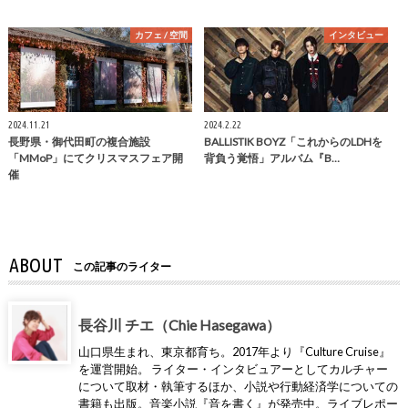
カフェ / 空間
インタビュー
2024.11.21
2024.2.22
長野県・御代田町の複合施設
BALLISTIK BOYZ「これからのLDHを
「MMoP」にてクリスマスフェア開
背負う覚悟」アルバム『B…
催
ABOUT
この記事のライター
長谷川 チエ（Chie Hasegawa）
山口県生まれ、東京都育ち。2017年より『Culture Cruise』
を運営開始。 ライター・インタビュアーとしてカルチャー
について取材・執筆するほか、小説や行動経済学についての
書籍も出版。音楽小説『音を書く』が発売中。ライブレポー