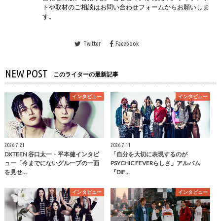
トや取材のご相談はお問い合わせフォームからお願いしま
す。
Twitter
Facebook
NEW POST
このライターの最新記事
インタビュー
インタビュー
2026.7.21
2026.7.11
DXTEEN 谷口太一・平本健インタビ
「自分を大切に表現するのが
ュー「今までにないグループの一面
PSYCHIC FEVERらしさ」アルバム
を見せ…
『DIF…
インタビュー
インタビュー