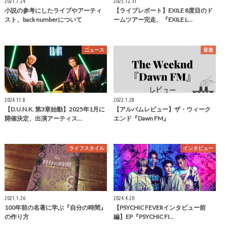
2021.7.24
2025.12.31
小説の参考にしたライブやアーティ
【ライブレポート】EXILE 8度目のド
スト、back numberについて
ームツアー完走、『EXILE L…
ニュース
音楽
2024.11.8
2022.1.28
【D.U.N.K. 第3章始動】2025年1月に
【アルバムレビュー】ザ・ウィーク
開催決定、出演アーティス…
エンド『Dawn FM』
ライフスタイル
インタビュー
2021.1.26
2024.4.20
100年前の名著に学ぶ『自分の時間』
【PSYCHIC FEVERインタビュー前
の作り方
編】EP『PSYCHIC FI…