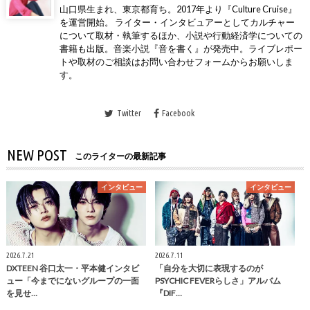
山口県生まれ、東京都育ち。2017年より『Culture Cruise』
を運営開始。 ライター・インタビュアーとしてカルチャー
について取材・執筆するほか、小説や行動経済学についての
書籍も出版。音楽小説『音を書く』が発売中。ライブレポー
トや取材のご相談はお問い合わせフォームからお願いしま
す。
Twitter
Facebook
NEW POST
このライターの最新記事
インタビュー
インタビュー
2026.7.21
2026.7.11
DXTEEN 谷口太一・平本健インタビ
「自分を大切に表現するのが
ュー「今までにないグループの一面
PSYCHIC FEVERらしさ」アルバム
を見せ…
『DIF…