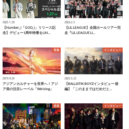
2025.1.20
2026.2.5
【Number_i「GOD_i」リリース記
【LIL LEAGUE】全国ホールツアー完
念】デビュー1周年特番をLIN…
走『LIL LEAGUE LI…
音楽
インタビュー
2019.9.24
2023.5.23
アジアンカルチャーを世界へ！アジ
【BALLISTIK BOYZインタビュー 後
ア発の注目レーベル「88rising」
編】「このままではだめだと…
音楽
インタビュー