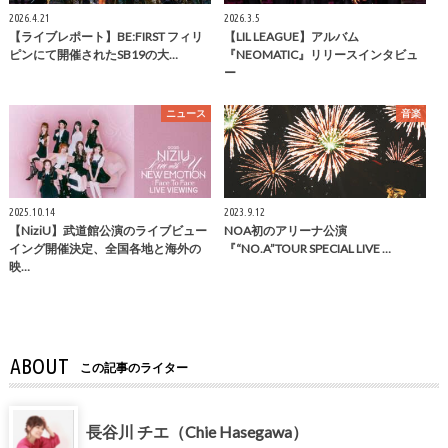
2026.4.21
2026.3.5
【ライブレポート】BE:FIRST フィリ
【LIL LEAGUE】アルバム
ピンにて開催されたSB19の大…
『NEOMATIC』リリースインタビュ
ー
ニュース
音楽
2025.10.14
2023.9.12
【NiziU】武道館公演のライブビュー
NOA初のアリーナ公演
イング開催決定、全国各地と海外の
『“NO.A”TOUR SPECIAL LIVE …
映…
ABOUT
この記事のライター
長谷川 チエ（Chie Hasegawa）