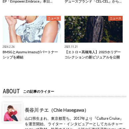
EP「Empower.Embrace」本日…
デュースブランド「CEL-CEL」から…
ニュース
ニュース
2026.2.26
2025.11.21
BMSGとAyumu Imazuがパートナー
【エトロ × 髙橋海人】2025ホリデー
シップを締結
コレクションの新ビジュアルを公開
ABOUT
この記事のライター
長谷川 チエ（Chie Hasegawa）
山口県生まれ、東京都育ち。2017年より『Culture Cruise』
を運営開始。 ライター・インタビュアーとしてカルチャー