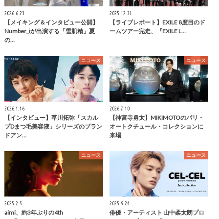
2026.6.23
2025.12.31
【メイキング＆インタビュー公開】
【ライブレポート】EXILE 8度目のド
Number_iが出演する「雪肌精」夏
ームツアー完走、『EXILE L…
の…
ニュース
ニュース
2026.1.16
2026.7.10
【インタビュー】草川拓弥「スカル
【神宮寺勇太】MIKIMOTOのパリ・
プDまつ毛美容液」シリーズのブラン
オートクチュール・コレクションに
ドアン…
来場
ニュース
ニュース
2025.2.5
2025.9.24
aimi、約3年ぶりの4th
俳優・アーティスト 山中柔太朗プロ