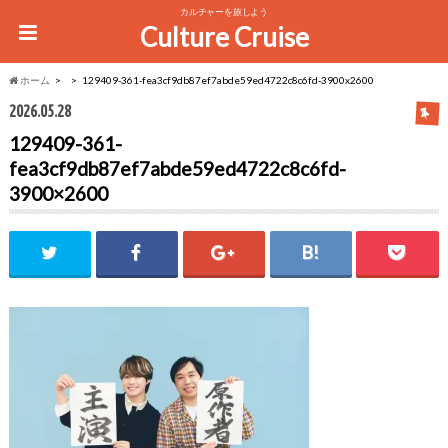
カルチャーを旅しよう
Culture Cruise
ホーム
129409-361-fea3cf9db87ef7abde59ed4722c8c6fd-3900x2600
2026.05.28
129409-361-
fea3cf9db87ef7abde59ed4722c8c6fd-
3900×2600