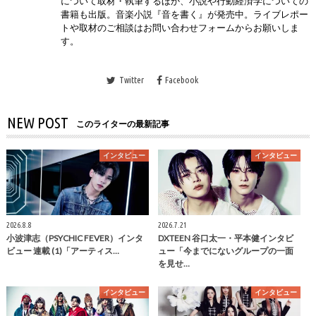
について取材・執筆するほか、小説や行動経済学についての
書籍も出版。音楽小説『音を書く』が発売中。ライブレポー
トや取材のご相談はお問い合わせフォームからお願いしま
す。
Twitter
Facebook
NEW POST
このライターの最新記事
インタビュー
インタビュー
2026.8.8
2026.7.21
小波津志（PSYCHIC FEVER）インタ
DXTEEN 谷口太一・平本健インタビ
ビュー 連載 (1)「アーティス…
ュー「今までにないグループの一面
を見せ…
インタビュー
インタビュー