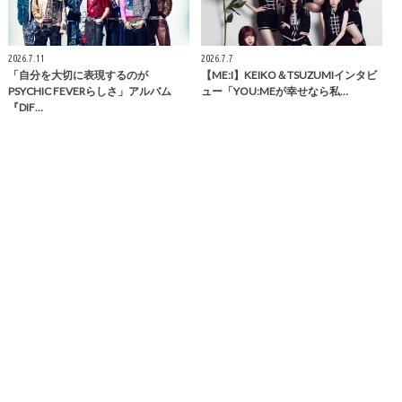
2026.7.11
2026.7.7
「自分を大切に表現するのが
【ME:I】KEIKO＆TSUZUMIインタビ
PSYCHIC FEVERらしさ」アルバム
ュー「YOU:MEが幸せなら私…
『DIF…