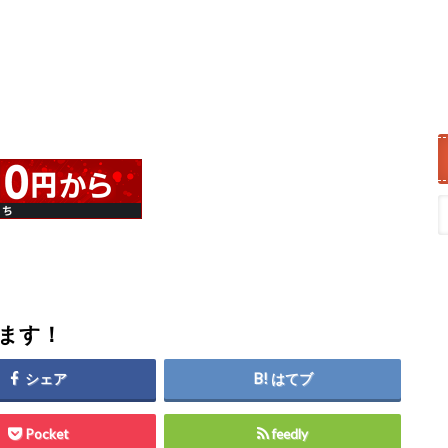
します！
シェア
はてブ
Pocket
feedly