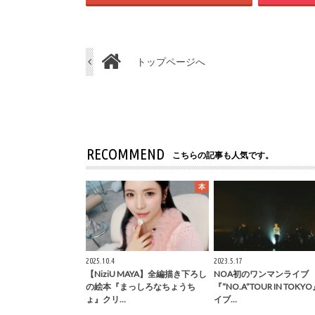
トップページへ
RECOMMEND
こちらの記事も人気です。
本
2025.10.4
2023.5.17
【NiziU MAYA】全編描き下ろし
NOA初のワンマンライブ
の絵本『まっしろなちょうち
『“NO.A”TOUR IN TOKY
ょ』クリ…
イブ…