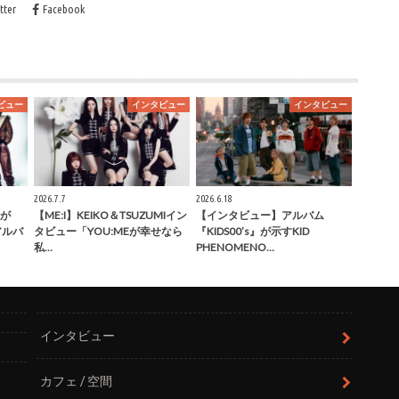
tter
Facebook
ビュー
インタビュー
インタビュー
2026.7.7
2026.6.18
が
【ME:I】KEIKO＆TSUZUMIイン
【インタビュー】アルバム
」アルバ
タビュー「YOU:MEが幸せなら
『KIDS00’s』が示すKID
私…
PHENOMENO…
インタビュー
カフェ / 空間