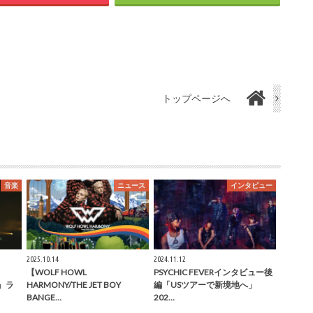
トップページへ
音楽
ニュース
インタビュー
2025.10.14
2024.11.12
【WOLF HOWL
PSYCHIC FEVERインタビュー後
O』ラ
HARMONY/THE JET BOY
編「USツアーで新境地へ」
BANGE…
202…