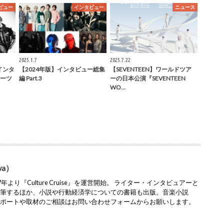
ビュー
インタビュー
ニュース
2025.1.7
2025.7.22
Yインタ
【2024年版】インタビュー総集
【SEVENTEEN】ワールドツア
ーツ
編 Part.3
ーの日本公演『SEVENTEEN
WO…
wa）
より『Culture Cruise』を運営開始。 ライター・インタビュアーと
執筆するほか、小説や行動経済学についての書籍も出版。音楽小説
レポートや取材のご相談はお問い合わせフォームからお願いします。