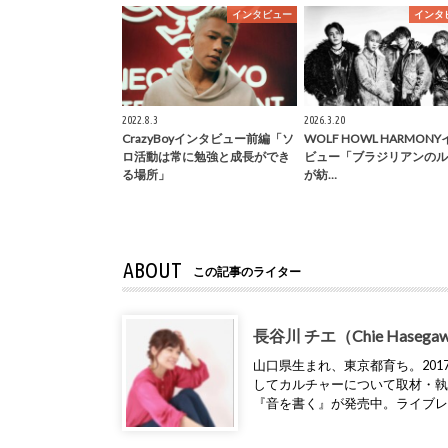
インタビュー
インタ
2022.8.3
2026.3.20
CrazyBoyインタビュー前編「ソ
WOLF HOWL HARMON
ロ活動は常に勉強と成長ができ
ビュー「ブラジリアンのル
る場所」
が紡…
ABOUT
この記事のライター
長谷川 チエ（Chie Hasega
山口県生まれ、東京都育ち。2017年
してカルチャーについて取材・
『音を書く』が発売中。ライブ