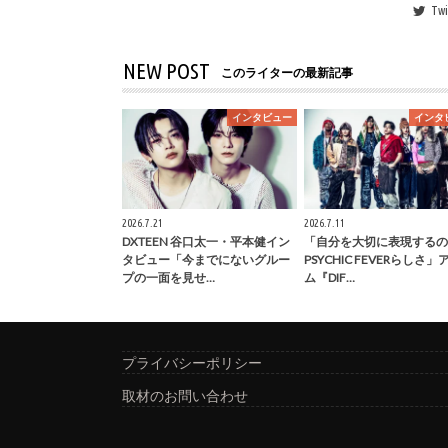
Twi
NEW POST
このライターの最新記事
インタビュー
インタ
2026.7.21
2026.7.11
DXTEEN 谷口太一・平本健イン
「自分を大切に表現するの
タビュー「今までにないグルー
PSYCHIC FEVERらしさ
プの一面を見せ…
ム『DIF…
プライバシーポリシー
取材のお問い合わせ