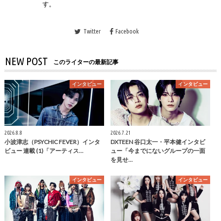
す。
Twitter
Facebook
NEW POST
このライターの最新記事
インタビュー
インタビュー
2026.8.8
2026.7.21
小波津志（PSYCHIC FEVER）インタ
DXTEEN 谷口太一・平本健インタビ
ビュー 連載 (1)「アーティス…
ュー「今までにないグループの一面
を見せ…
インタビュー
インタビュー