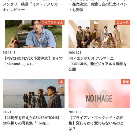
メンタリー映画『ミス・アメリカー
ー発売決定、お渡し会の記念イベン
ナ』レビュー
トも開催
ライフスタイル
ニュース
2025.8.13
2026.3.24
【PSYCHIC FEVER 小波津志】タイで
INI × エンポリオ アルマーニ
「niko and …」の…
「ORIGINS」新ビジュアル＆動画を
公開
本
音楽
2025.11.21
2018.3.31
【13周年を迎えたGENERATIONS】
【ブライアン・マックナイト名曲
10年振りの写真集『Footp…
集】変わりゆく変わらないものと
は？