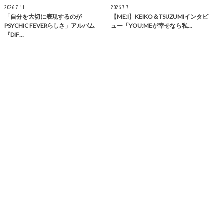
2026.7.11
2026.7.7
「自分を大切に表現するのが
【ME:I】KEIKO＆TSUZUMIインタビ
PSYCHIC FEVERらしさ」アルバム
ュー「YOU:MEが幸せなら私…
『DIF…