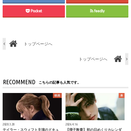
Pocket
feedly
トップページへ
トップページへ
RECOMMEND
こちらの記事も人気です。
映画
本
2020.3.28
2026.4.16
テイラー・スウィフト主演のドキュ
【増子敦貴】初の日めくりカレンダ