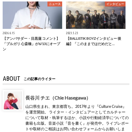
ニュース
インタビュー
2026.6.15
2023.5.23
【アンバサダー・目黒蓮 コメント】
【BALLISTIK BOYZインタビュー 後
「ブルガリ 心斎橋」が6/13にオープ
編】「このままではだめだと…
ン
ABOUT
この記事のライター
長谷川 チエ（Chie Hasegawa）
山口県生まれ、東京都育ち。2017年より『Culture Cruise』
を運営開始。 ライター・インタビュアーとしてカルチャー
について取材・執筆するほか、小説や行動経済学についての
書籍も出版。音楽小説『音を書く』が発売中。ライブレポー
トや取材のご相談はお問い合わせフォームからお願いしま