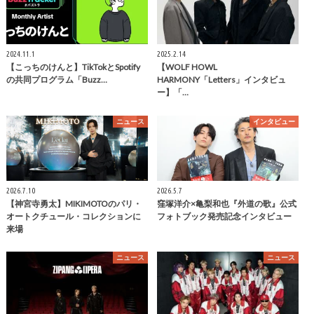
2024.11.1
2025.2.14
【こっちのけんと】TikTokとSpotify
【WOLF HOWL
の共同プログラム「Buzz…
HARMONY「Letters」インタビュ
ー】「…
ニュース
インタビュー
2026.7.10
2026.5.7
【神宮寺勇太】MIKIMOTOのパリ・
窪塚洋介×亀梨和也『外道の歌』公式
オートクチュール・コレクションに
フォトブック発売記念インタビュー
来場
ニュース
ニュース