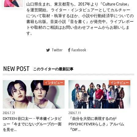
山口県生まれ、東京都育ち。2017年より『Culture Cruise』
を運営開始。 ライター・インタビュアーとしてカルチャー
について取材・執筆するほか、小説や行動経済学についての
書籍も出版。音楽小説『音を書く』が発売中。ライブレポー
トや取材のご相談はお問い合わせフォームからお願いしま
す。
Twitter
Facebook
NEW POST
このライターの最新記事
インタビュー
インタビュー
2026.7.21
2026.7.11
DXTEEN 谷口太一・平本健インタビ
「自分を大切に表現するのが
ュー「今までにないグループの一面
PSYCHIC FEVERらしさ」アルバム
を見せ…
『DIF…