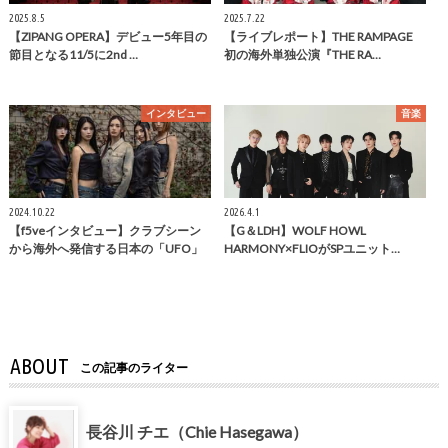
2025.8.5
2025.7.22
【ZIPANG OPERA】デビュー5年目の
【ライブレポート】THE RAMPAGE
節目となる11/5に2nd …
初の海外単独公演『THE RA…
インタビュー
音楽
2024.10.22
2026.4.1
【f5veインタビュー】クラブシーン
【G＆LDH】WOLF HOWL
から海外へ発信する日本の「UFO」
HARMONY×FLIOがSPユニット…
ABOUT
この記事のライター
長谷川 チエ（Chie Hasegawa）