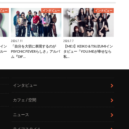
ビュー
インタビュー
インタビュー
2026.7.11
2026.7.7
健イン
「自分を大切に表現するのが
【ME:I】KEIKO＆TSUZUMIイン
ルー
PSYCHIC FEVERらしさ」アルバ
タビュー「YOU:MEが幸せなら
ム『DIF…
私…
インタビュー
カフェ / 空間
ニュース
ライフスタイル