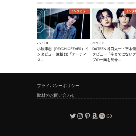
インタビュー
インタ
2026.8.8
2026.7.21
小波津志（PSYCHIC FEVER）イ
DXTEEN 谷口太一・平本
ンタビュー 連載 (1)「アーティ
タビュー「今までにないグ
ス…
プの一面を見せ…
プライバシーポリシー
取材のお問い合わせ
Twitter
Instagram
Pinterest
Amazon
Spotify
リンク