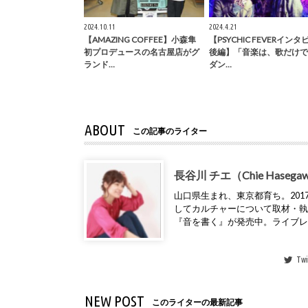
2024.10.11
2024.4.21
【AMAZING COFFEE】小森隼
【PSYCHIC FEVERイン
初プロデュースの名古屋店がグ
後編】「音楽は、歌だけで
ランド…
ダン…
ABOUT
この記事のライター
長谷川 チエ（Chie Hasega
山口県生まれ、東京都育ち。2017年
してカルチャーについて取材・
『音を書く』が発売中。ライブ
Twi
NEW POST
このライターの最新記事