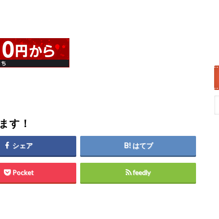
します！
シェア
はてブ
Pocket
feedly