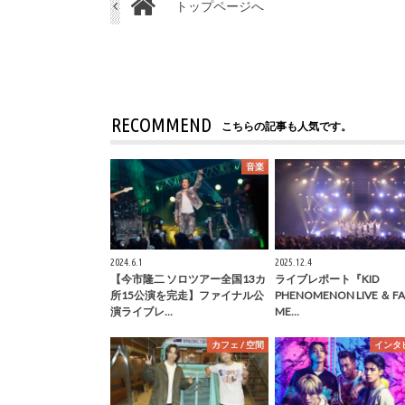
トップページへ
RECOMMEND
こちらの記事も人気です。
音楽
2024.6.1
2025.12.4
【今市隆二 ソロツアー全国13カ
ライブレポート『KID
所15公演を完走】ファイナル公
PHENOMENON LIVE ＆ F
演ライブレ…
ME…
カフェ / 空間
インタ