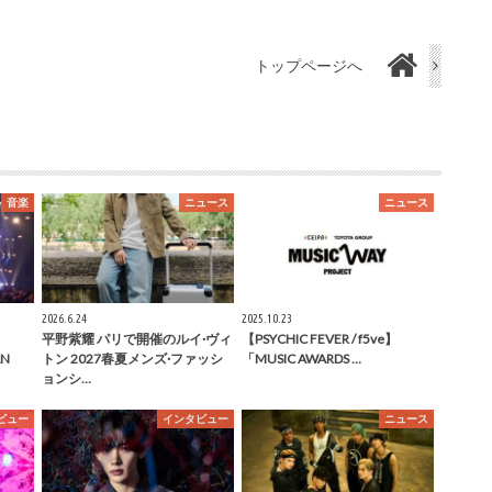
トップページへ
音楽
ニュース
ニュース
2026.6.24
2025.10.23
平野紫耀 パリで開催のルイ·ヴィ
【PSYCHIC FEVER / f5ve】
AN
トン 2027春夏メンズ·ファッシ
「MUSIC AWARDS …
ョンシ…
ビュー
インタビュー
ニュース