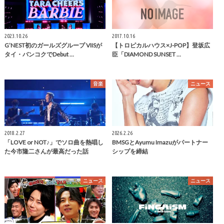
2023.10.26
2017.10.16
G’NEST初のガールズグループ VIISが
【トロピカルハウス×J-POP】登坂広
タイ・バンコクでDebut …
臣「DIAMOND SUNSET …
音楽
ニュース
2018.2.27
2026.2.26
「LOVE or NOT♪」でソロ曲を熱唱し
BMSGとAyumu Imazuがパートナー
た今市隆二さんが最高だった話
シップを締結
ニュース
ニュース