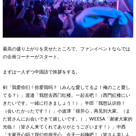
最高の盛り上がりを見せたところで、ファンイベントならでは
の企画コーナーがスタート。
まずは一人ずつ中国語で挨拶をする。
剣「我爱你们！你爱我吗？（みんな愛してるよ！俺のこと愛し
てる？）」渡邉「我想去西门红楼。一起去吧！（西門紅楼にい
きたいです。一緒に行きましょう！）」半田「我想认识你！
（会いたかったです！）」小波津「很开心，再见到大家。（ま
た皆さんにお会いできて嬉しいです。）」WEESA「谢谢大家的
光临！（皆さん来てくれてありがとうございます！）」中西
「大家开心吗？我们也很开心。今天一起嗨吧！（皆さん楽しん