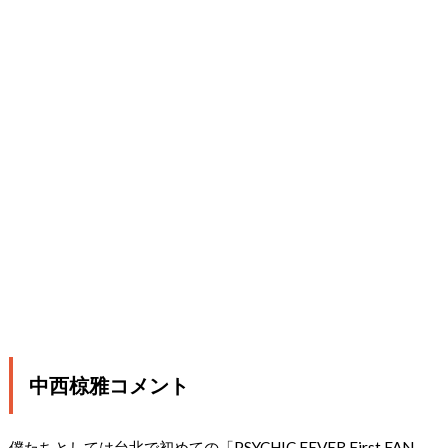
中西椋雅コメント
僕たちとしては台北で初めての「PSYCHIC FEVER First FAN