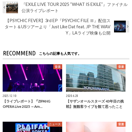
『EXILE LIVE TOUR 2025 “WHAT IS EXILE”』ファイナル
公演ライブレポート
【PSYCHIC FEVER】3rd EP『PSYCHIC FILE Ⅲ』配信ス
タート＆USツアーより「Just Like Dat feat. JP THE WAV
Y」LAライブ映像も公開
RECOMMEND
こちらの記事も人気です。
音楽
音楽
2025.12.10
2020.6.28
【ライブレポート】『ZIPANG
【サザンオールスターズ 43年目の挑
OPERA Live 2025 ～Am…
戦】無観客ライブを観て思ったこと
ニュース
音楽