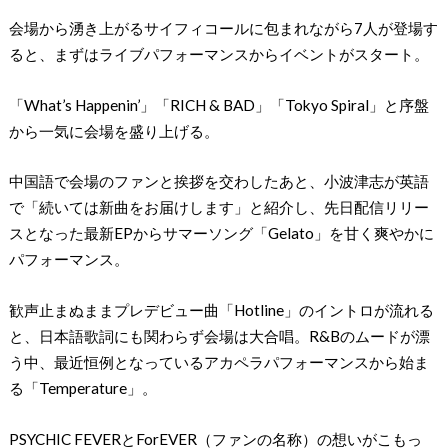
会場から湧き上がるサイフィコールに包まれながら7人が登場す
ると、まずはライブパフォーマンスからイベントがスタート。
「What’s Happenin’」「RICH & BAD」「Tokyo Spiral」と序盤
から一気に会場を盛り上げる。
中国語で会場のファンと挨拶を交わしたあと、小波津志が英語
で「続いては新曲をお届けします」と紹介し、先日配信リリー
スとなった最新EPからサマーソング「Gelato」を甘く爽やかに
パフォーマンス。
歓声止まぬままプレデビュー曲「Hotline」のイントロが流れる
と、日本語歌詞にも関わらず会場は大合唱。R&Bのムードが漂
う中、最近恒例となっているアカペラパフォーマンスから始ま
る「Temperature」。
PSYCHIC FEVERとForEVER（ファンの名称）の想いがこもっ