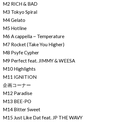
M2 RICH & BAD
M3 Tokyo Spiral
M4 Gelato
M5 Hotline
M6 A cappella ~ Temperature
M7 Rocket (Take You Higher)
M8 Psyfe Cypher
M9 Perfect feat. JIMMY & WEESA
M10 Highlights
M11 IGNITION
企画コーナー
M12 Paradise
M13 BEE-PO
M14 Bitter Sweet
M15 Just Like Dat feat. JP THE WAVY