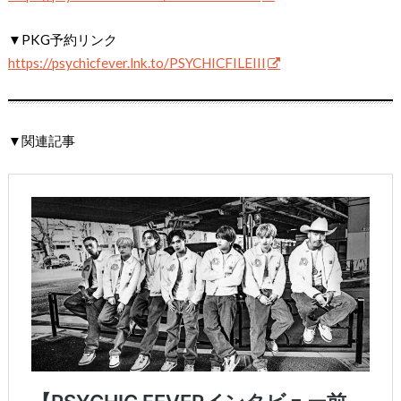
▼PKG予約リンク
https://psychicfever.lnk.to/PSYCHICFILEIII
▼関連記事