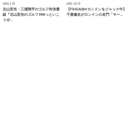
2026.3.18
2025.10.19
北山宏光・三浦翔平のゴルフ対決番
【FiNGAiSM ロンドンをジャック中】
組『北山宏光のゴルフ PARっといこ
千賀健永がロンドンの名門「サー…
うぜ…