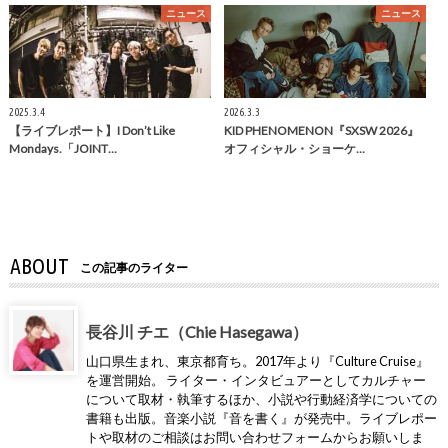
ニュース
ニュース
2025.3.4
2026.3.3
【ライブレポート】I Don’t Like
KID PHENOMENON『SXSW 2026』
Mondays.「JOINT…
オフィシャル・ショーケ…
ABOUT
この記事のライター
長谷川 チエ（Chie Hasegawa）
山口県生まれ、東京都育ち。2017年より『Culture Cruise』
を運営開始。 ライター・インタビュアーとしてカルチャー
について取材・執筆するほか、小説や行動経済学についての
書籍も出版。音楽小説『音を書く』が発売中。ライブレポー
トや取材のご相談はお問い合わせフォームからお願いしま