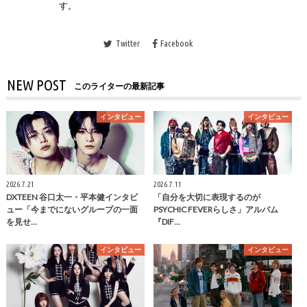
す。
Twitter
Facebook
NEW POST
このライターの最新記事
インタビュー
インタビュー
2026.7.21
2026.7.11
DXTEEN 谷口太一・平本健インタビ
「自分を大切に表現するのが
ュー「今までにないグループの一面
PSYCHIC FEVERらしさ」アルバム
を見せ…
『DIF…
インタビュー
インタビュー