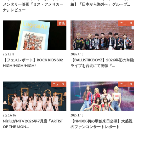
メンタリー映画『ミス・アメリカー
編】「日本から海外へ」グループ…
ナ』レビュー
音楽
ニュース
2021.8.8
2026.4.13
【フェスレポート】ROCK KIDS 802
【BALLISTIK BOYZ】2026年初の単独
HIGH!HIGH!HIGH!
ライブを台北にて開催『…
ニュース
ニュース
2026.6.16
2025.1.13
NiziUがMTV 2026年7月度「ARTIST
【NMIXX 初の単独来日公演】大盛況
OF THE MON…
のファンコンサートレポート