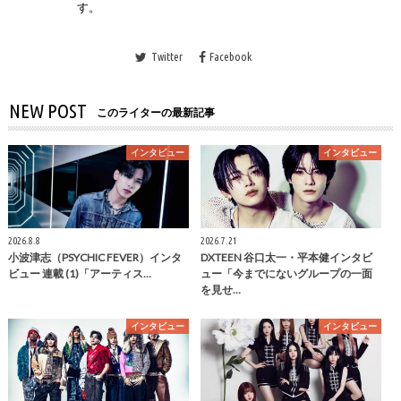
す。
Twitter
Facebook
NEW POST
このライターの最新記事
インタビュー
インタビュー
2026.8.8
2026.7.21
小波津志（PSYCHIC FEVER）インタ
DXTEEN 谷口太一・平本健インタビ
ビュー 連載 (1)「アーティス…
ュー「今までにないグループの一面
を見せ…
インタビュー
インタビュー