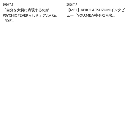
2026.7.11
2026.7.7
「自分を大切に表現するのが
【ME:I】KEIKO＆TSUZUMIインタビ
PSYCHIC FEVERらしさ」アルバム
ュー「YOU:MEが幸せなら私…
『DIF…