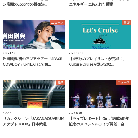
ン店頭のLoppiでの販売決…
エネルギーにあふれた躍動
ニュース
音楽
2025.12.21
2020.12.18
岩田剛典 初のアジアツアー「SPACE
【1年分のプレイリストが完成！】
COWBOY」U-NEXTにて独…
Culture Cruiseが選ぶ202…
音楽
ニュース
2022.2.1
2025.6.30
サカナクション『SAKANAQUARIUM
【ライブレポート】Girls² 結成6周年
アダプト TOUR』日本武道…
記念のスペシャルライブ開催、全…