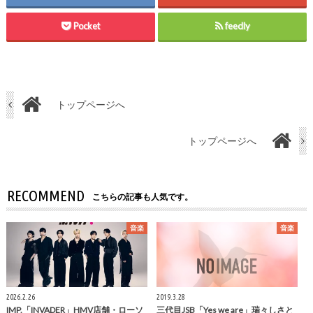
Pocket
feedly
トップページへ
トップページへ
RECOMMEND
こちらの記事も人気です。
音楽
音楽
2026.2.26
2019.3.28
IMP.「INVADER」HMV店舗・ローソ
三代目JSB「Yes we are」瑞々しさと