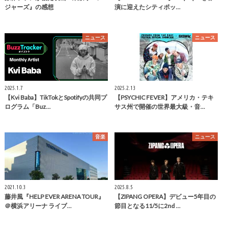
ジャーズ』の感想
演に迎えたシティポッ…
ニュース
ニュース
2025.1.7
2025.2.13
【Kvi Baba】TikTokとSpotifyの共同プ
【PSYCHIC FEVER】アメリカ・テキ
ログラム「Buz…
サス州で開催の世界最大級・音…
音楽
ニュース
2021.10.3
2025.8.5
藤井風『HELP EVER ARENA TOUR』
【ZIPANG OPERA】デビュー5年目の
＠横浜アリーナ ライブ…
節目となる11/5に2nd …