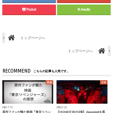
Pocket
feedly
トップページへ
トップページへ
RECOMMEND
こちらの記事も人気です。
映画
音楽
2021.7.15
2026.1.22
原作ファンが観た映画『東京リベン
【HONEST BOYZ®︎】claquepotを客