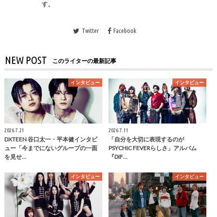
す。
Twitter
Facebook
NEW POST
このライターの最新記事
インタビュー
インタビュー
2026.7.21
2026.7.11
DXTEEN 谷口太一・平本健インタビ
「自分を大切に表現するのが
ュー「今までにないグループの一面
PSYCHIC FEVERらしさ」アルバム
を見せ…
『DIF…
インタビュー
インタビュー