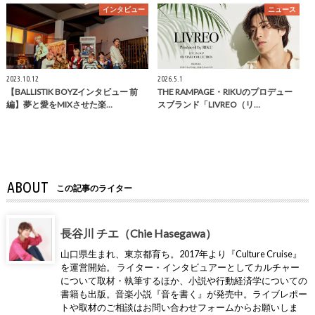
インタビュー
ニュース
2023.10.12
2026.5.1
【BALLISTIK BOYZインタビュー 前
THE RAMPAGE・RIKUのプロデュー
編】夢と愛をMIXさせた楽…
スブランド「LIVREO（リ…
ABOUT
この記事のライター
長谷川 チエ（Chie Hasegawa）
山口県生まれ、東京都育ち。2017年より『Culture Cruise』
を運営開始。 ライター・インタビュアーとしてカルチャー
について取材・執筆するほか、小説や行動経済学についての
書籍も出版。音楽小説『音を書く』が発売中。ライブレポー
トや取材のご相談はお問い合わせフォームからお願いしま