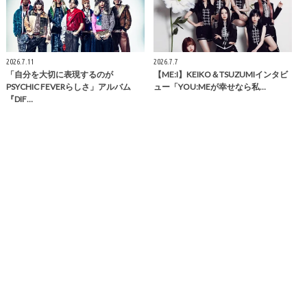
2026.7.11
2026.7.7
「自分を大切に表現するのが
【ME:I】KEIKO＆TSUZUMIインタビ
PSYCHIC FEVERらしさ」アルバム
ュー「YOU:MEが幸せなら私…
『DIF…