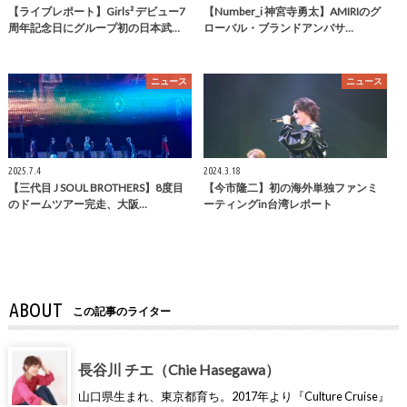
【ライブレポート】Girls² デビュー7
【Number_i 神宮寺勇太】AMIRIのグ
周年記念日にグループ初の日本武…
ローバル・ブランドアンバサ…
ニュース
ニュース
2025.7.4
2024.3.18
【三代目 J SOUL BROTHERS】8度目
【今市隆二】初の海外単独ファンミ
のドームツアー完走、大阪…
ーティングin台湾レポート
ABOUT
この記事のライター
長谷川 チエ（Chie Hasegawa）
山口県生まれ、東京都育ち。2017年より『Culture Cruise』