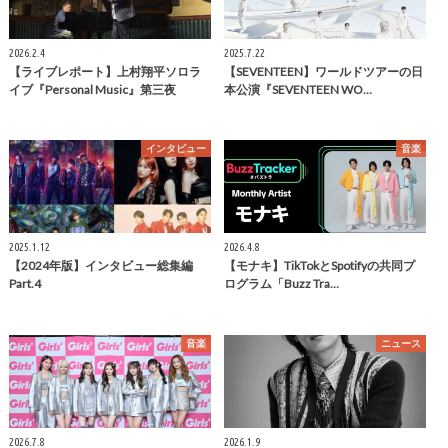
2026.2.4
2025.7.22
【ライブレポート】上村翔平ソロラ
【SEVENTEEN】ワールドツアーの日
イブ『Personal Music』第三夜
本公演『SEVENTEEN WO…
インタビュー
音楽
2025.1.12
2026.4.8
【2024年版】インタビュー総集編
【モナキ】TikTokとSpotifyの共同プ
Part.4
ログラム「Buzz Tra…
音楽
ニュース
2026.7.8
2026.1.9