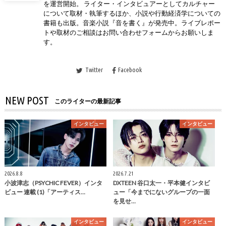
を運営開始。 ライター・インタビュアーとしてカルチャー
について取材・執筆するほか、小説や行動経済学についての
書籍も出版。音楽小説『音を書く』が発売中。ライブレポー
トや取材のご相談はお問い合わせフォームからお願いしま
す。
Twitter
Facebook
NEW POST
このライターの最新記事
インタビュー
インタビュー
2026.8.8
2026.7.21
小波津志（PSYCHIC FEVER）インタ
DXTEEN 谷口太一・平本健インタビ
ビュー 連載 (1)「アーティス…
ュー「今までにないグループの一面
を見せ…
インタビュー
インタビュー