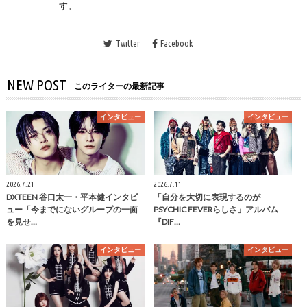
す。
Twitter
Facebook
NEW POST
このライターの最新記事
インタビュー
インタビュー
2026.7.21
2026.7.11
DXTEEN 谷口太一・平本健インタビ
「自分を大切に表現するのが
ュー「今までにないグループの一面
PSYCHIC FEVERらしさ」アルバム
を見せ…
『DIF…
インタビュー
インタビュー