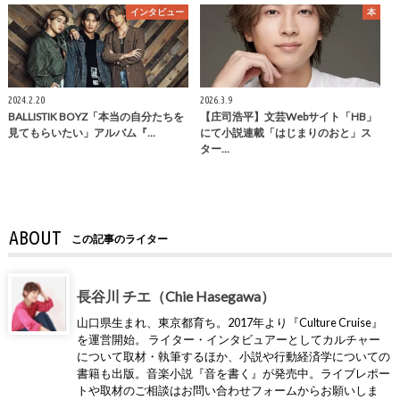
インタビュー
本
2024.2.20
2026.3.9
BALLISTIK BOYZ「本当の自分たちを
【庄司浩平】文芸Webサイト「HB」
見てもらいたい」アルバム『…
にて小説連載「はじまりのおと」ス
ター…
ABOUT
この記事のライター
長谷川 チエ（Chie Hasegawa）
山口県生まれ、東京都育ち。2017年より『Culture Cruise』
を運営開始。 ライター・インタビュアーとしてカルチャー
について取材・執筆するほか、小説や行動経済学についての
書籍も出版。音楽小説『音を書く』が発売中。ライブレポー
トや取材のご相談はお問い合わせフォームからお願いしま