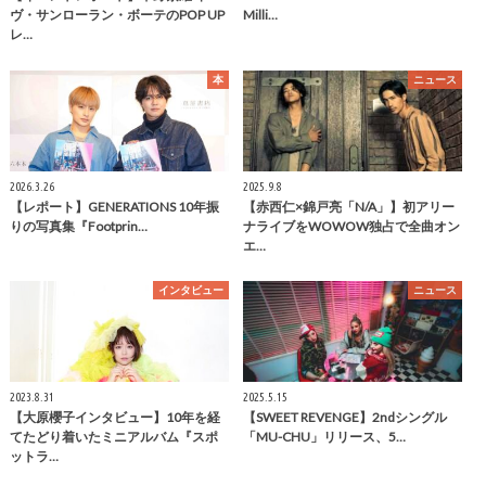
ヴ・サンローラン・ボーテのPOP UP
Milli…
レ…
本
ニュース
2026.3.26
2025.9.8
【レポート】GENERATIONS 10年振
【赤西仁×錦戸亮「N/A」】初アリー
りの写真集『Footprin…
ナライブをWOWOW独占で全曲オン
エ…
インタビュー
ニュース
2023.8.31
2025.5.15
【大原櫻子インタビュー】10年を経
【SWEET REVENGE】2ndシングル
てたどり着いたミニアルバム『スポ
「MU-CHU」リリース、5…
ットラ…