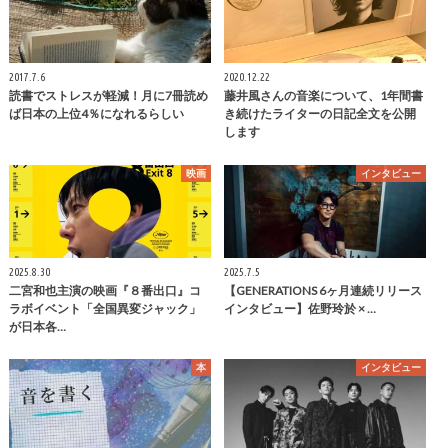
2017.7.6
2020.12.22
読書でストレスが軽減！月に7冊読め
藤井風さんの音楽について、1年間書
ば日本の上位4％になれるらしい
き続けたライターの日記全文を公開
します
映画
インタビュー
2025.8.30
2025.7.5
二宮和也主演の映画『８番出口』コ
【GENERATIONS 6ヶ月連続リリース
ラボイベント「全国異変ジャック」
インタビュー】佐野玲於 × …
が日本各…
本
インタビュー