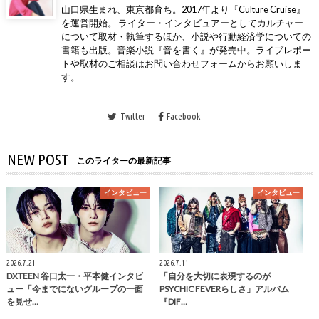
山口県生まれ、東京都育ち。2017年より『Culture Cruise』
を運営開始。 ライター・インタビュアーとしてカルチャー
について取材・執筆するほか、小説や行動経済学についての
書籍も出版。音楽小説『音を書く』が発売中。ライブレポー
トや取材のご相談はお問い合わせフォームからお願いしま
す。
Twitter
Facebook
NEW POST
このライターの最新記事
インタビュー
インタビュー
2026.7.21
2026.7.11
DXTEEN 谷口太一・平本健インタビ
「自分を大切に表現するのが
ュー「今までにないグループの一面
PSYCHIC FEVERらしさ」アルバム
を見せ…
『DIF…