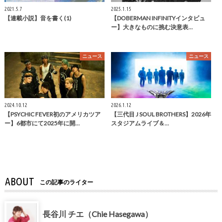
2021.5.7
2025.1.15
【連載小説】音を書く(1)
【DOBERMAN INFINITYインタビュ
ー】大きなものに挑む決意表…
ニュース
ニュース
2024.10.12
2026.1.12
【PSYCHIC FEVER初のアメリカツア
【三代目 J SOUL BROTHERS】2026年
ー】6都市にて2025年に開…
スタジアムライブ＆…
ABOUT
この記事のライター
長谷川 チエ（Chie Hasegawa）