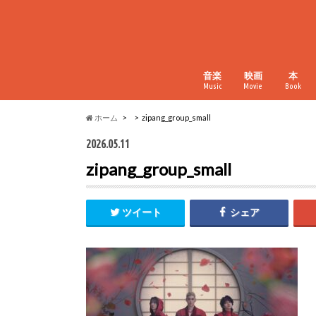
音楽
映画
本
Music
Movie
Book
ホーム
zipang_group_small
2026.05.11
zipang_group_small
ツイート
シェア