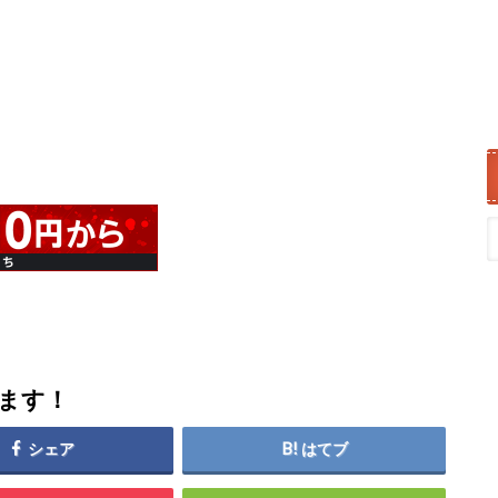
します！
シェア
はてブ