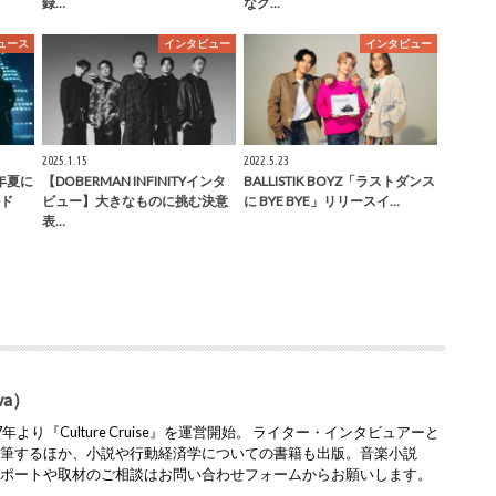
録…
なグ…
ュース
インタビュー
インタビュー
2025.1.15
2022.5.23
6年夏に
【DOBERMAN INFINITYインタ
BALLISTIK BOYZ「ラストダンス
ド
ビュー】大きなものに挑む決意
に BYE BYE」リリースイ…
表…
wa）
より『Culture Cruise』を運営開始。 ライター・インタビュアーと
執筆するほか、小説や行動経済学についての書籍も出版。音楽小説
レポートや取材のご相談はお問い合わせフォームからお願いします。