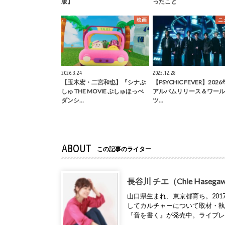
版】
ったこと
映画
ニ
2026.3.24
2025.12.28
【玉木宏・二宮和也】『シナぷ
【PSYCHIC FEVER】202
しゅ THE MOVIE ぷしゅほっぺ
アルバムリリース＆ワール
ダンシ…
ツ…
ABOUT
この記事のライター
長谷川 チエ（Chie Hasega
山口県生まれ、東京都育ち。2017年
してカルチャーについて取材・
『音を書く』が発売中。ライブ