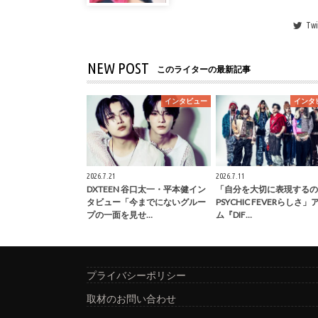
Twi
NEW POST
このライターの最新記事
インタビュー
インタ
2026.7.21
2026.7.11
DXTEEN 谷口太一・平本健イン
「自分を大切に表現するの
タビュー「今までにないグルー
PSYCHIC FEVERらしさ
プの一面を見せ…
ム『DIF…
プライバシーポリシー
取材のお問い合わせ