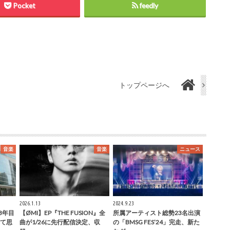
Pocket
feedly
トップページへ
音楽
音楽
ニュース
2026.1.13
2024.9.23
3年目
【ØMI】EP『THE FUSION』全
所属アーティスト総勢23名出演
て思
曲が1/26に先行配信決定、収
の「BMSG FES’24」完走、新た