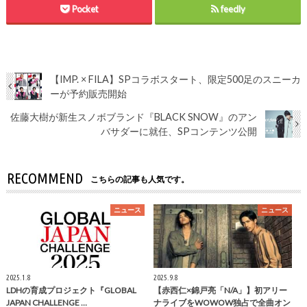
Pocket
feedly
【IMP. × FILA】SPコラボスタート、限定500足のスニーカ
ーが予約販売開始
佐藤大樹が新生スノボブランド『BLACK SNOW』のアン
バサダーに就任、SPコンテンツ公開
RECOMMEND
こちらの記事も人気です。
ニュース
ニュース
2025.1.8
2025.9.8
LDHの育成プロジェクト『GLOBAL
【赤西仁×錦戸亮「N/A」】初アリー
JAPAN CHALLENGE …
ナライブをWOWOW独占で全曲オン