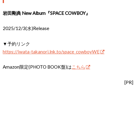
岩田剛典 New Album『SPACE COWBOY』
2025/12/3(水)Release
▼予約リンク
https://iwata-takanori.lnk.to/space_cowboyWE
Amazon限定(PHOTO BOOK盤)は
こちら
[PR]