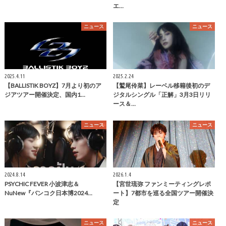
エ…
ニュース
ニュース
2025.4.11
2025.2.24
【BALLISTIK BOYZ】7月より初のア
【鷲尾伶菜】レーベル移籍後初のデ
ジアツアー開催決定、国内1…
ジタルシングル「正解」3月3日リリ
ース＆…
ニュース
ニュース
2024.8.14
2026.1.4
PSYCHIC FEVER 小波津志＆
【宮世琉弥 ファンミーティングレポ
NuNew『バンコク日本博2024…
ート】7都市を巡る全国ツアー開催決
定
ニュース
ニュース