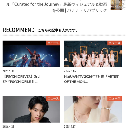
ル「Curated for the Journey」最新ヴィジュアル＆動画
を公開 | バナナ・リパブリック
RECOMMEND
こちらの記事も人気です。
ニュース
ニュース
2025.5.30
2026.6.16
【PSYCHIC FEVER】3rd
NiziUがMTV 2026年7月度「ARTIST
EP『PSYCHIC FILE Ⅲ…
OF THE MON…
ニュース
ニュース
2026.4.25
2025.5.17