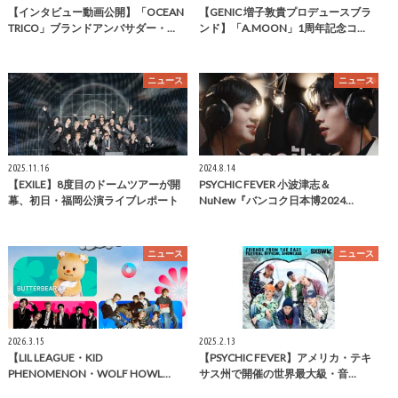
【インタビュー動画公開】「OCEAN
【GENIC 増子敦貴プロデュースブラ
TRICO」ブランドアンバサダー・…
ンド】「A.MOON」1周年記念コ…
ニュース
ニュース
2025.11.16
2024.8.14
【EXILE】8度目のドームツアーが開
PSYCHIC FEVER 小波津志＆
幕、初日・福岡公演ライブレポート
NuNew『バンコク日本博2024…
ニュース
ニュース
2026.3.15
2025.2.13
【LIL LEAGUE・KID
【PSYCHIC FEVER】アメリカ・テキ
PHENOMENON・WOLF HOWL…
サス州で開催の世界最大級・音…