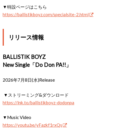
▼特設ページはこちら
https://ballistikboyz.com/specialsite-2.html
リリース情報
BALLISTIK BOYZ
New Single「Do Don PA!!」
2026年7月8日(水)Release
▼ストリーミング&ダウンロード
https://lnk.to/ballistikboyz-dodonpa
▼Music Video
https://youtu.be/yFazkf1rxQs