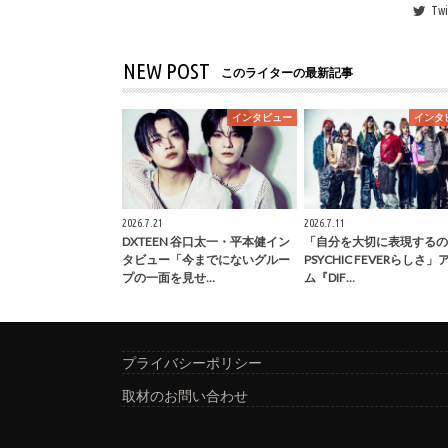
Twi
NEW POST
このライターの最新記事
インタビュー
インタ
2026.7.21
2026.7.11
DXTEEN 谷口太一・平本健イン
「自分を大切に表現するの
タビュー「今までにないグルー
PSYCHIC FEVERらしさ
プの一面を見せ…
ム『DIF…
プライバシーポリシー
取材のお問い合わせ