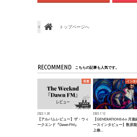
トップページへ
RECOMMEND
こちらの記事も人気です。
音楽
インタ
2022.1.28
2025.7.12
【アルバムレビュー】ザ・ウィ
【GENERATIONS 6ヶ月
ークエンド『Dawn FM』
ースインタビュー】数原龍
上條…