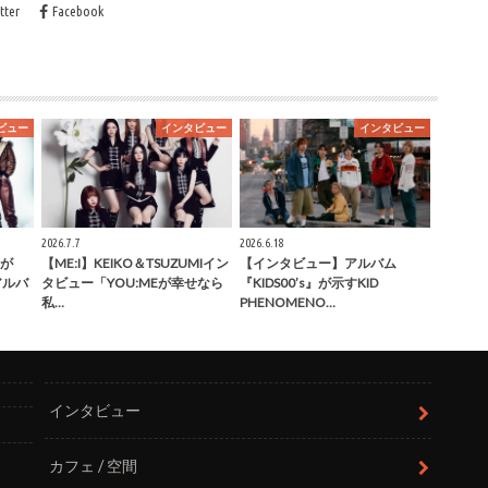
tter
Facebook
ビュー
インタビュー
インタビュー
2026.7.7
2026.6.18
が
【ME:I】KEIKO＆TSUZUMIイン
【インタビュー】アルバム
」アルバ
タビュー「YOU:MEが幸せなら
『KIDS00’s』が示すKID
私…
PHENOMENO…
インタビュー
カフェ / 空間