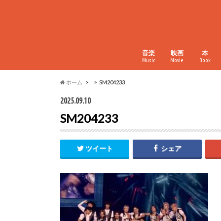
音楽
映画
本
Music
Movie
Book
ホーム
SM204233
2025.09.10
SM204233
ツイート
シェア