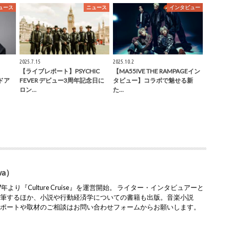
ュース
ニュース
インタビュー
2025.7.15
2025.10.2
【ライブレポート】PSYCHIC
【MA55IVE THE RAMPAGEイン
ンドア
FEVER デビュー3周年記念日に
タビュー】コラボで魅せる新
ロン…
た…
wa）
より『Culture Cruise』を運営開始。 ライター・インタビュアーと
執筆するほか、小説や行動経済学についての書籍も出版。音楽小説
レポートや取材のご相談はお問い合わせフォームからお願いします。