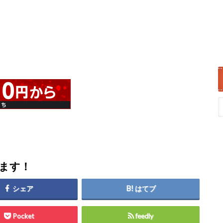
します！
シェア
はてブ
Pocket
feedly