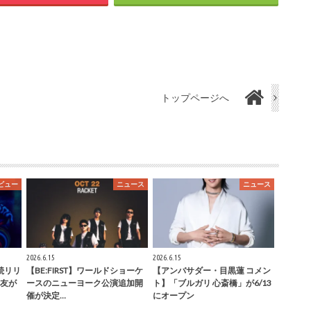
トップページへ
ビュー
ニュース
ニュース
2026.6.15
2026.6.15
連続リリ
【BE:FIRST】ワールドショーケ
【アンバサダー・目黒蓮 コメン
友が
ースのニューヨーク公演追加開
ト】「ブルガリ 心斎橋」が6/13
催が決定…
にオープン