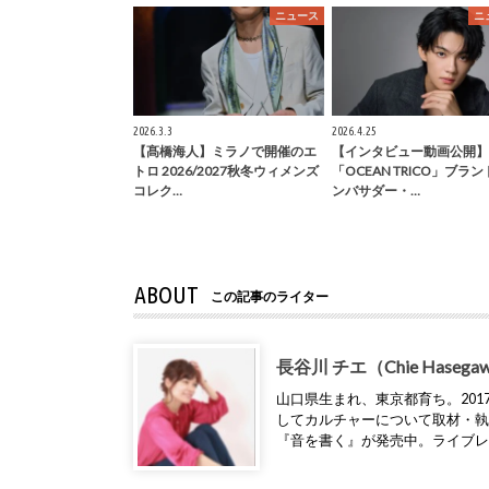
ニュース
ニ
2026.3.3
2026.4.25
【髙橋海人】ミラノで開催のエ
【インタビュー動画公開】
トロ 2026/2027秋冬ウィメンズ
「OCEAN TRICO」ブラ
コレク…
ンバサダー・…
ABOUT
この記事のライター
長谷川 チエ（Chie Hasega
山口県生まれ、東京都育ち。2017年
してカルチャーについて取材・
『音を書く』が発売中。ライブ