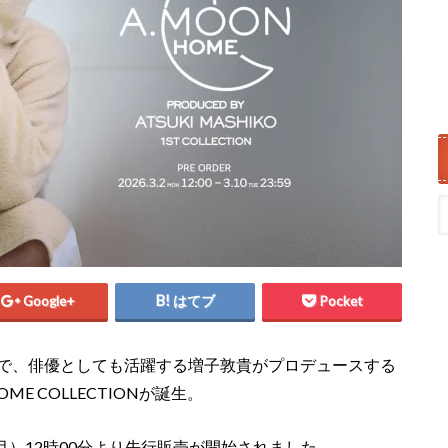
Google+
はてブ
Pocket
ーで、俳優としても活躍する増子敦貴がプロデュースする
E COLLECTIONが誕生。
（月）12時00分より先行販売が開始されました。