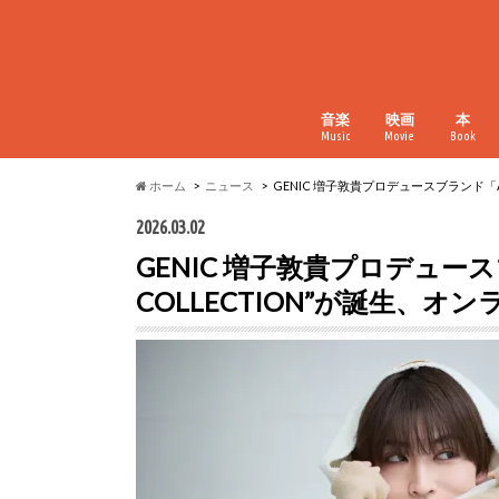
音楽
映画
本
Music
Movie
Book
ホーム
ニュース
GENIC 増子敦貴プロデュースブランド「A
2026.03.02
GENIC 増子敦貴プロデュース
COLLECTION”が誕生、