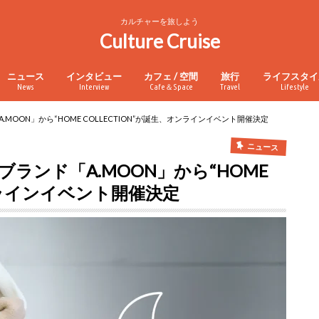
カルチャーを旅しよう
Culture Cruise
ニュース
インタビュー
カフェ / 空間
旅行
ライフスタイ
News
Interview
Cafe＆Space
Travel
Lifestyle
.MOON」から“HOME COLLECTION”が誕生、オンラインイベント開催決定
ニュース
ブランド「A.MOON」から“HOME
オンラインイベント開催決定