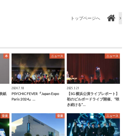
トップページへ
本
ニュース
ニュース
2024.7.18
2025.3.21
表紙
PSYCHIC FEVER『Japan Expo
【SG 横浜公演ライブレポート】
Paris 2024』…
初のビルボードライブ開催、“咲
き続ける”…
音楽
音楽
ニュース