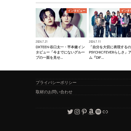
インタビュー
インタ
2026.7.21
2026.7.11
DXTEEN 谷口太一・平本健イン
「自分を大切に表現するの
タビュー「今までにないグルー
PSYCHIC FEVERらしさ
プの一面を見せ…
ム『DIF…
プライバシーポリシー
取材のお問い合わせ
Twitter
Instagram
Pinterest
Amazon
Spotify
リンク