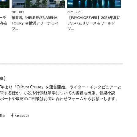
2021.10.3
2025.12.28
アーラ
藤井風『HELP EVER ARENA
【PSYCHIC FEVER】2026年夏に
存在
TOUR』＠横浜アリーナ ライ
アルバムリリース＆ワールド
ブ…
ツ…
wa）
より『Culture Cruise』を運営開始。 ライター・インタビュアーと
執筆するほか、小説や行動経済学についての書籍も出版。音楽小説
レポートや取材のご相談はお問い合わせフォームからお願いします。
tter
Facebook