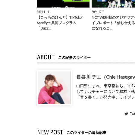
2024.11.1
2024.12.7
【こっちのけんと】TikTokと
NCT WISH初のアジアツ
Spotifyの共同プログラム
イブレポート「信じ合える
「Buzz…
になれるこ…
ABOUT
この記事のライター
長谷川 チエ（Chie Hasega
山口県生まれ、東京都育ち。2017年
してカルチャーについて取材・
『音を書く』が発売中。ライブ
Twi
NEW POST
このライターの最新記事