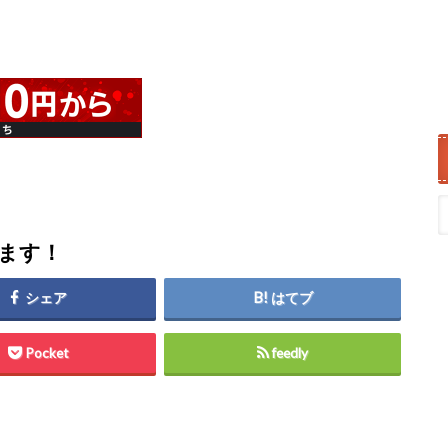
します！
シェア
はてブ
Pocket
feedly