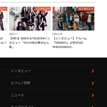
ビュー
インタビュー
インタビュー
2026.7.7
2026.6.18
が
【ME:I】KEIKO＆TSUZUMIイン
【インタビュー】アルバム
」アルバ
タビュー「YOU:MEが幸せなら
『KIDS00’s』が示すKID
私…
PHENOMENO…
インタビュー
カフェ / 空間
ニュース
ライフスタイル