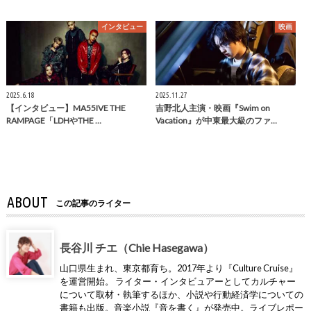
インタビュー
映画
2025.6.18
2025.11.27
【インタビュー】MA55IVE THE
吉野北人主演・映画『Swim on
RAMPAGE「LDHやTHE …
Vacation』が中東最大級のファ…
ABOUT
この記事のライター
長谷川 チエ（Chie Hasegawa）
山口県生まれ、東京都育ち。2017年より『Culture Cruise』
を運営開始。 ライター・インタビュアーとしてカルチャー
について取材・執筆するほか、小説や行動経済学についての
書籍も出版。音楽小説『音を書く』が発売中。ライブレポー