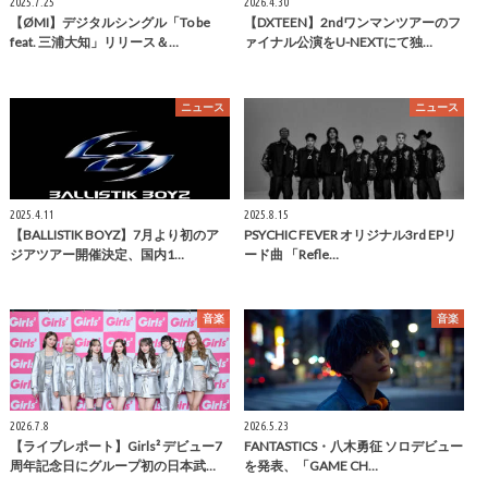
2025.7.25
2026.4.30
【ØMI】デジタルシングル「To be
【DXTEEN】2ndワンマンツアーのフ
feat. 三浦大知」リリース＆…
ァイナル公演をU-NEXTにて独…
ニュース
ニュース
2025.4.11
2025.8.15
【BALLISTIK BOYZ】7月より初のア
PSYCHIC FEVER オリジナル3rd EPリ
ジアツアー開催決定、国内1…
ード曲 「Refle…
音楽
音楽
2026.7.8
2026.5.23
【ライブレポート】Girls² デビュー7
FANTASTICS・八木勇征 ソロデビュー
周年記念日にグループ初の日本武…
を発表、「GAME CH…