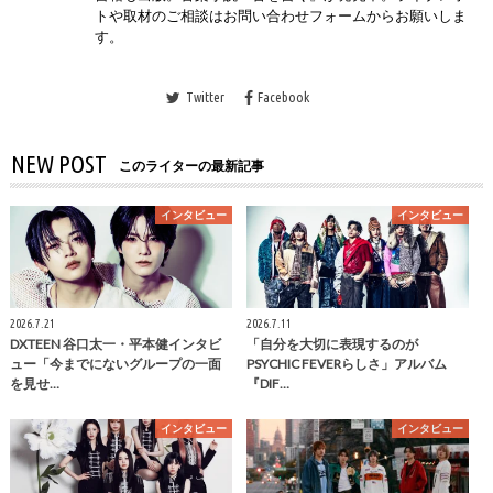
トや取材のご相談はお問い合わせフォームからお願いしま
す。
Twitter
Facebook
NEW POST
このライターの最新記事
インタビュー
インタビュー
2026.7.21
2026.7.11
DXTEEN 谷口太一・平本健インタビ
「自分を大切に表現するのが
ュー「今までにないグループの一面
PSYCHIC FEVERらしさ」アルバム
を見せ…
『DIF…
インタビュー
インタビュー