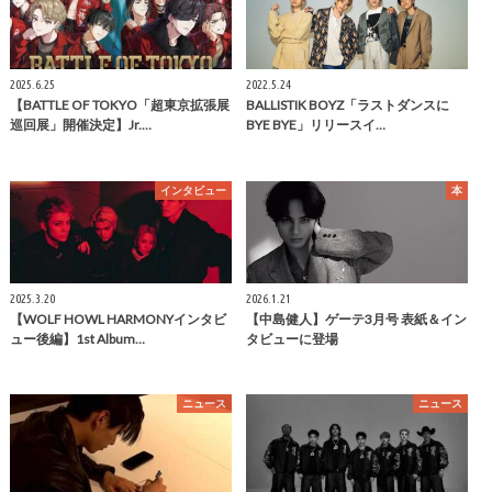
2025.6.25
2022.5.24
【BATTLE OF TOKYO「超東京拡張展
BALLISTIK BOYZ「ラストダンスに
巡回展」開催決定】Jr.…
BYE BYE」リリースイ…
インタビュー
本
2025.3.20
2026.1.21
【WOLF HOWL HARMONYインタビ
【中島健人】ゲーテ3月号 表紙＆イン
ュー後編】1st Album…
タビューに登場
ニュース
ニュース