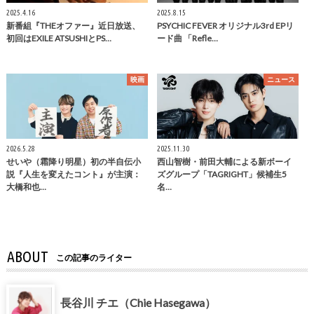
2025.4.16
2025.8.15
新番組『THEオファー』近日放送、
PSYCHIC FEVER オリジナル3rd EPリ
初回はEXILE ATSUSHIとPS…
ード曲 「Refle…
映画
ニュース
2026.5.28
2025.11.30
せいや（霜降り明星）初の半自伝小
西山智樹・前⽥⼤輔による新ボーイ
説『人生を変えたコント』が主演：
ズグループ「TAGRIGHT」候補⽣5
大橋和也…
名…
ABOUT
この記事のライター
長谷川 チエ（Chie Hasegawa）