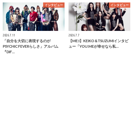
インタビュー
インタビュー
2026.7.11
2026.7.7
「自分を大切に表現するのが
【ME:I】KEIKO＆TSUZUMIインタビ
PSYCHIC FEVERらしさ」アルバム
ュー「YOU:MEが幸せなら私…
『DIF…