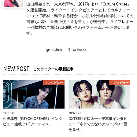
山口県生まれ、東京都育ち。2017年より『Culture Cruise』
を運営開始。 ライター・インタビュアーとしてカルチャー
について取材・執筆するほか、小説や行動経済学についての
書籍も出版。音楽小説『音を書く』が発売中。ライブレポー
トや取材のご相談はお問い合わせフォームからお願いしま
す。
Twitter
Facebook
NEW POST
このライターの最新記事
インタビュー
インタビュー
2026.8.8
2026.7.21
小波津志（PSYCHIC FEVER）インタ
DXTEEN 谷口太一・平本健インタビ
ビュー 連載 (1)「アーティス…
ュー「今までにないグループの一面
を見せ…