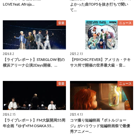
LOVE feat. Afroja…
よかった曲TOP5を抜き打ちで聞い
て…
音楽
ニュース
2026.8.2
2025.2.13
【ライブレポート】STARGLOW 初の
【PSYCHIC FEVER】アメリカ・テキ
横浜アリーナ公演2Days開催、…
サス州で開催の世界最大級・音…
音楽
ニュース
2026.2.15
2025.4.13
【ライブレポート】FM大阪開局55周
コマ撮り短編映画『ボトルジョー
年企画『ゆず×FM OSAKA 55…
ジ』がハリウッド短編映画祭で最優
秀アニメー…