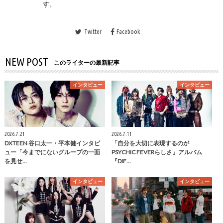
す。
Twitter
Facebook
NEW POST
このライターの最新記事
インタビュー
インタビュー
2026.7.21
2026.7.11
DXTEEN 谷口太一・平本健インタビ
「自分を大切に表現するのが
ュー「今までにないグループの一面
PSYCHIC FEVERらしさ」アルバム
を見せ…
『DIF…
インタビュー
インタビュー