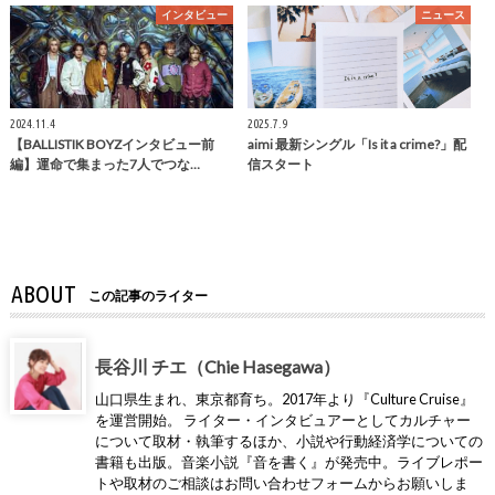
インタビュー
ニュース
2024.11.4
2025.7.9
【BALLISTIK BOYZインタビュー前
aimi 最新シングル「Is it a crime?」配
編】運命で集まった7人でつな…
信スタート
ABOUT
この記事のライター
長谷川 チエ（Chie Hasegawa）
山口県生まれ、東京都育ち。2017年より『Culture Cruise』
を運営開始。 ライター・インタビュアーとしてカルチャー
について取材・執筆するほか、小説や行動経済学についての
書籍も出版。音楽小説『音を書く』が発売中。ライブレポー
トや取材のご相談はお問い合わせフォームからお願いしま