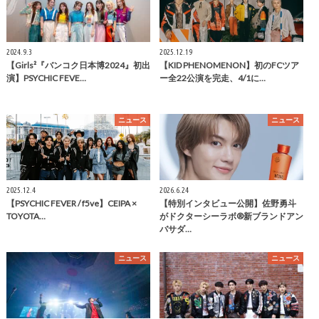
2024.9.3
2025.12.19
【Girls²『バンコク日本博2024』初出
【KID PHENOMENON】初のFCツア
演】PSYCHIC FEVE…
ー全22公演を完走、4/1に…
ニュース
ニュース
2025.12.4
2026.6.24
【PSYCHIC FEVER / f5ve】CEIPA ×
【特別インタビュー公開】佐野勇斗
TOYOTA…
がドクターシーラボ®新ブランドアン
バサダ…
ニュース
ニュース