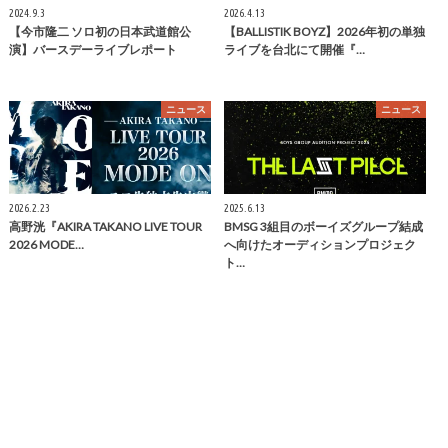
2024.9.3
2026.4.13
【今市隆二 ソロ初の日本武道館公
【BALLISTIK BOYZ】2026年初の単独
演】バースデーライブレポート
ライブを台北にて開催『…
ニュース
ニュース
2026.2.23
2025.6.13
高野洸『AKIRA TAKANO LIVE TOUR
BMSG 3組目のボーイズグループ結成
2026 MODE…
へ向けたオーディションプロジェク
ト…