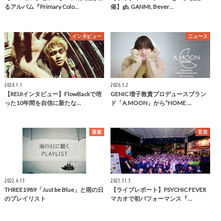
るアルバム『Primary Colo…
催】gb, GANMI, Bever…
インタビュー
ニュース
2024.1.1
2026.3.2
【REIJIインタビュー】FlowBackで培
GENIC 増子敦貴プロデュースブラン
った10年間を自信に新たな…
ド「A.MOON」から“HOME …
音楽
音楽
2022.6.13
2025.11.5
THREE1989「Just be Blue」と雨の日
【ライブレポート】PSYCHIC FEVER
のプレイリスト
マカオで初パフォーマンス『…