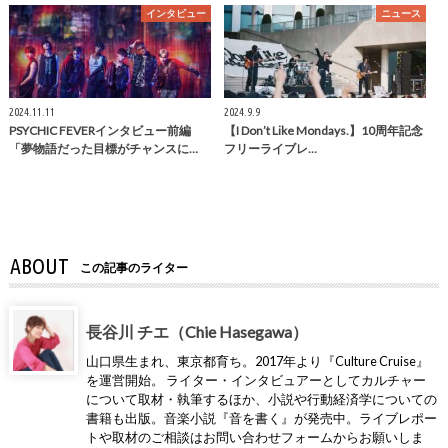
インタビュー
ニュース
2024.11.11
2024.9.9
PSYCHIC FEVERインタビュー前編
【I Don’t Like Mondays.】10周年記念
「夢物語だった目標がチャンスに…
フリーライブレ…
ABOUT
この記事のライター
長谷川 チエ（Chie Hasegawa）
山口県生まれ、東京都育ち。2017年より『Culture Cruise』
を運営開始。 ライター・インタビュアーとしてカルチャー
について取材・執筆するほか、小説や行動経済学についての
書籍も出版。音楽小説『音を書く』が発売中。ライブレポー
トや取材のご相談はお問い合わせフォームからお願いしま