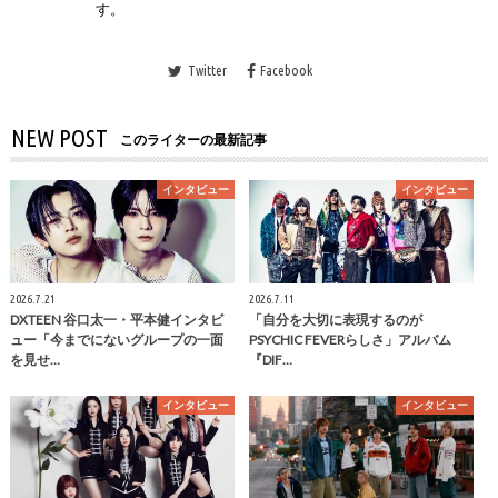
す。
Twitter
Facebook
NEW POST
このライターの最新記事
インタビュー
インタビュー
2026.7.21
2026.7.11
DXTEEN 谷口太一・平本健インタビ
「自分を大切に表現するのが
ュー「今までにないグループの一面
PSYCHIC FEVERらしさ」アルバム
を見せ…
『DIF…
インタビュー
インタビュー