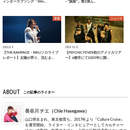
ィンターラブソング「Win…
– “旅路”」第2弾ム…
音楽
ニュース
2026.8.4
2024.10.12
【THE RAMPAGE・RIKUソロライブ
【PSYCHIC FEVER初のアメリカツア
レポート】太陽が昇り、沈むま…
ー】6都市にて2025年に開…
ABOUT
この記事のライター
長谷川 チエ（Chie Hasegawa）
山口県生まれ、東京都育ち。2017年より『Culture Cruise』
を運営開始。 ライター・インタビュアーとしてカルチャー