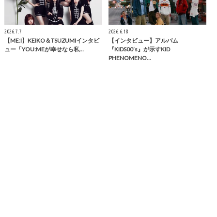
2026.7.7
2026.6.18
【ME:I】KEIKO＆TSUZUMIインタビ
【インタビュー】アルバム
ュー「YOU:MEが幸せなら私…
『KIDS00’s』が示すKID
PHENOMENO…