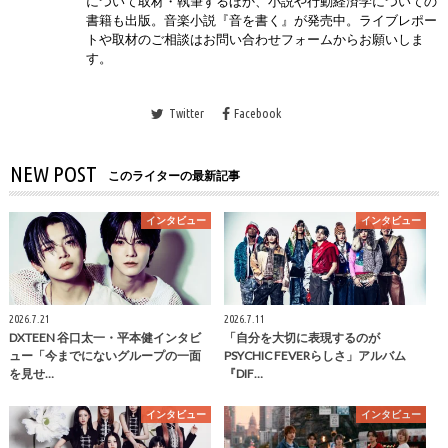
について取材・執筆するほか、小説や行動経済学についての
書籍も出版。音楽小説『音を書く』が発売中。ライブレポー
トや取材のご相談はお問い合わせフォームからお願いしま
す。
Twitter
Facebook
NEW POST
このライターの最新記事
インタビュー
インタビュー
2026.7.21
2026.7.11
DXTEEN 谷口太一・平本健インタビ
「自分を大切に表現するのが
ュー「今までにないグループの一面
PSYCHIC FEVERらしさ」アルバム
を見せ…
『DIF…
インタビュー
インタビュー