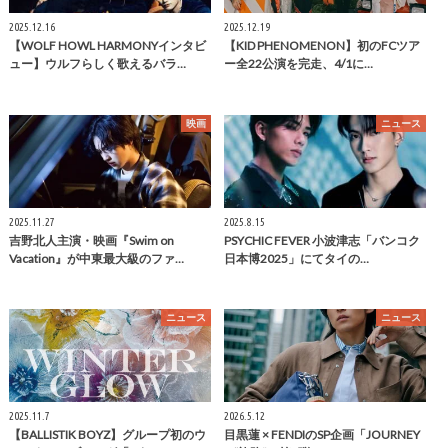
2025.12.16
2025.12.19
【WOLF HOWL HARMONYインタビ
【KID PHENOMENON】初のFCツア
ュー】ウルフらしく歌えるバラ…
ー全22公演を完走、4/1に…
映画
ニュース
2025.11.27
2025.8.15
吉野北人主演・映画『Swim on
PSYCHIC FEVER 小波津志「バンコク
Vacation』が中東最大級のファ…
日本博2025」にてタイの…
ニュース
ニュース
2025.11.7
2026.5.12
【BALLISTIK BOYZ】グループ初のウ
目黒蓮 × FENDIのSP企画「JOURNEY