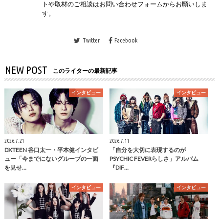
トや取材のご相談はお問い合わせフォームからお願いしま
す。
Twitter
Facebook
NEW POST
このライターの最新記事
インタビュー
インタビュー
2026.7.21
2026.7.11
DXTEEN 谷口太一・平本健インタビ
「自分を大切に表現するのが
ュー「今までにないグループの一面
PSYCHIC FEVERらしさ」アルバム
を見せ…
『DIF…
インタビュー
インタビュー