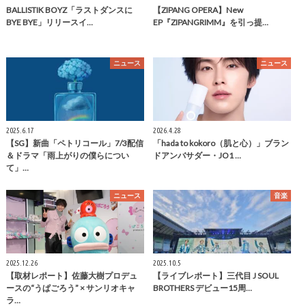
BALLISTIK BOYZ「ラストダンスに
【ZIPANG OPERA】New
BYE BYE」リリースイ…
EP『ZIPANGRIMM』を引っ提…
ニュース
ニュース
2025.6.17
2026.4.28
【SG】新曲「ペトリコール」7/3配信
「hada to kokoro（肌と心）」ブラン
＆ドラマ「雨上がりの僕らについ
ドアンバサダー・JO1 …
て」…
ニュース
音楽
2025.12.26
2025.10.5
【取材レポート】佐藤大樹プロデュ
【ライブレポート】三代目 J SOUL
ースの“うぱごろう” × サンリオキャ
BROTHERS デビュー15周…
ラ…