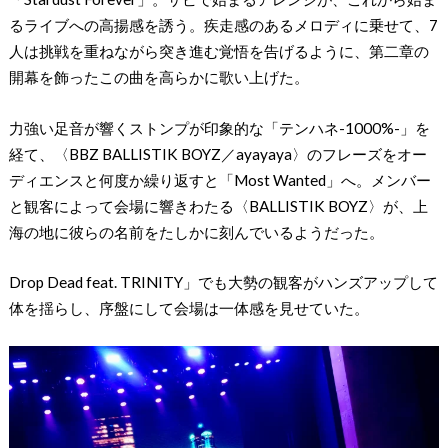
るライブへの高揚感を誘う。疾走感のあるメロディに乗せて、7
人は挑戦を重ねながら突き進む覚悟を告げるように、第二章の
開幕を飾ったこの曲を高らかに歌い上げた。
力強い足音が響くストンプが印象的な「テンハネ-1000%-」を
経て、〈BBZ BALLISTIK BOYZ／ayayaya〉のフレーズをオー
ディエンスと何度か繰り返すと「Most Wanted」へ。メンバー
と観客によって会場に響きわたる〈BALLISTIK BOYZ〉が、上
海の地に彼らの名前をたしかに刻んでいるようだった。
Drop Dead feat. TRINITY」でも大勢の観客がハンズアップして
体を揺らし、序盤にして会場は一体感を見せていた。