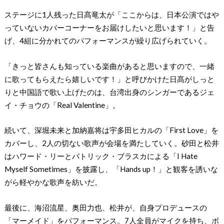
ステージに1人残った日髙竜太が「ここからは、日本公演ではや
っていないカバーコーナーをお届けしたいと思います！」と告
げ、4組に分かれてのパフォーマンスが繰り広げられていく。
「きっと皆さんも知っている楽曲があると思いますので、一緒
に歌ってもらえたら嬉しいです！」と呼びかけた日髙がしっと
りと中国語で歌い上げたのは、台湾出身のシンガーであるジェ
イ・チョウの「Real Valentine」。
続いて、深堀未来と加納嘉将は宇多田ヒカルの「First Love」を
カバーし、2人の切ない歌声が会場を満たしていく。砂田と松井
はハワード・リーとパトリック・ブラスカによる「I Hate
Myself Sometimes」を披露し、「Hands up！」と観客を誘いな
がら軽やかな歌声を紡いだ。
最後に、海沼流星、奥田力也、松井が、自身プロデュースの
「マーメイド」をパフォーマンス。7人全員がマイクを持ち、ボ