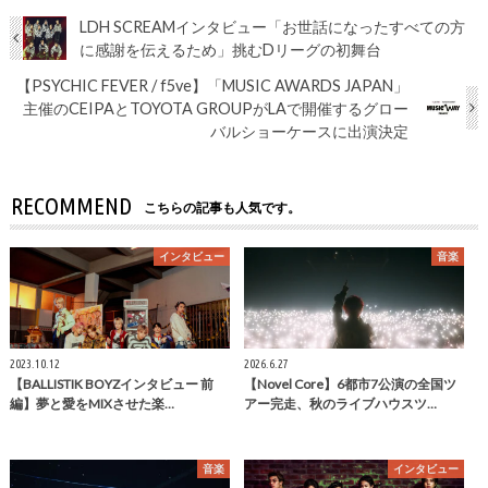
LDH SCREAMインタビュー「お世話になったすべての方
に感謝を伝えるため」挑むDリーグの初舞台
【PSYCHIC FEVER / f5ve】「MUSIC AWARDS JAPAN」
主催のCEIPAとTOYOTA GROUPがLAで開催するグロー
バルショーケースに出演決定
RECOMMEND
こちらの記事も人気です。
インタビュー
音楽
2023.10.12
2026.6.27
【BALLISTIK BOYZインタビュー 前
【Novel Core】6都市7公演の全国ツ
編】夢と愛をMIXさせた楽…
アー完走、秋のライブハウスツ…
音楽
インタビュー