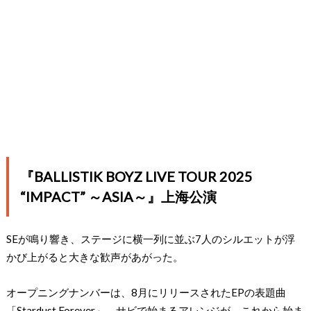
『BALLISTIK BOYZ LIVE TOUR 2025
“IMPACT” ～ASIA～』上海公演
SEが鳴り響き、ステージに横一列に並ぶ7人のシルエットが浮
かび上がると大きな歓声があがった。
オープニングナンバーは、8月にリリースされたEPの表題曲
「Stardust Forever」。サビで始まるアレンジが、これから始ま