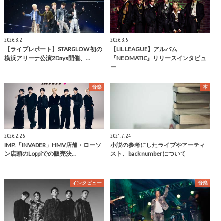
2026.8.2
2026.3.5
【ライブレポート】STARGLOW 初の
【LIL LEAGUE】アルバム
横浜アリーナ公演2Days開催、…
『NEOMATIC』リリースインタビュ
ー
音楽
本
2026.2.26
2021.7.24
IMP.「INVADER」HMV店舗・ローソ
小説の参考にしたライブやアーティ
ン店頭のLoppiでの販売決…
スト、back numberについて
インタビュー
音楽