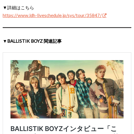
▼詳細はこちら
https://www.ldh-liveschedule.jp/sys/tour/35847/
▼BALLISTIK BOYZ 関連記事