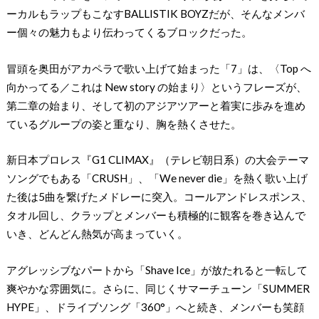
ーカルもラップもこなすBALLISTIK BOYZだが、そんなメンバ
ー個々の魅力もより伝わってくるブロックだった。
冒頭を奥田がアカペラで歌い上げて始まった「7」は、〈Top へ
向かってる／これは New story の始まり〉というフレーズが、
第二章の始まり、そして初のアジアツアーと着実に歩みを進め
ているグループの姿と重なり、胸を熱くさせた。
新日本プロレス『G1 CLIMAX』（テレビ朝日系）の大会テーマ
ソングでもある「CRUSH」、「We never die」を熱く歌い上げ
た後は5曲を繋げたメドレーに突入。コールアンドレスポンス、
タオル回し、クラップとメンバーも積極的に観客を巻き込んで
いき、どんどん熱気が高まっていく。
アグレッシブなパートから「Shave Ice」が放たれると一転して
爽やかな雰囲気に。さらに、同じくサマーチューン「SUMMER
HYPE」、ドライブソング「360°」へと続き、メンバーも笑顔