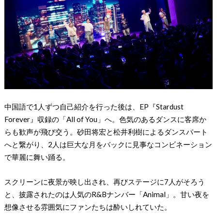
中国語で1人ずつ自己紹介を行った後は、EP『Stardust
Forever』収録の「All of You」へ。色気のあるダンスに客席か
らも歓声が飛び交う。砂田将宏と松井利樹によるダンスパート
へと繋がり、2人は巨大な月をバックに見事なコンビネーション
で華麗に舞い踊る。
スクリーンに夜景が映し出され、再びステージに7人がそろう
と、披露されたのは人気のR&Bナンバー「Animal」。甘い夜を
想像させる雰囲気にファンたちは酔いしれていた。