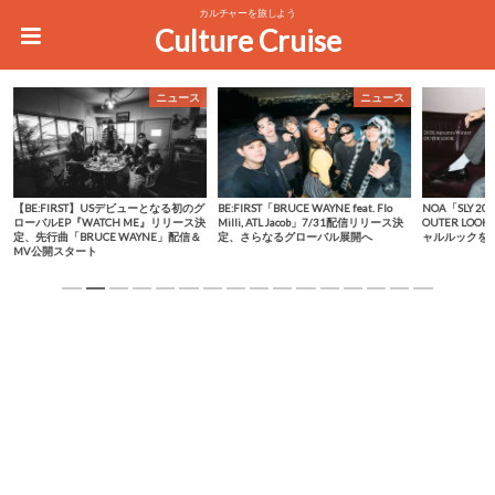
カルチャーを旅しよう
Culture Cruise
ニュース
ニュース
【BE:FIRST】USデビューとなる初のグ
BE:FIRST「BRUCE WAYNE feat. Flo
NOA「SLY 2026
ローバルEP『WATCH ME』リリース決
Milli, ATL Jacob」7/31配信リリース決
OUTER LO
定、先行曲「BRUCE WAYNE」配信＆
定、さらなるグローバル展開へ
ャルルックを
MV公開スタート