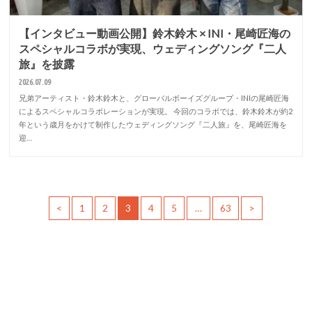
【インタビュー動画公開】鈴木鈴木 × INI・尾崎匠海の
スペシャルコラボが実現、ウェディングソング『二人
旅』を披露
2026.07.09
兄弟アーティスト・鈴木鈴木と、グローバルボーイズグループ・INIの尾崎匠海
によるスペシャルコラボレーションが実現。 今回のコラボでは、鈴木鈴木が約2
年という歳月をかけて制作したウェディングソング『二人旅』を、尾崎匠海を
迎…
<
1
2
3
4
5
…
63
>