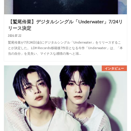
【鷲尾伶菜】デジタルシングル「Underwater」7/24リ
リース決定
2026.07.22
鷲尾伶菜が7月24日(金)にデジタルシングル「Underwater」をリリースするこ
とが決定した。 LDH Records移籍後7作目となる今作「Underwater」は、「本
当の自分」を見失い、マイナスな感情の海へと溺…
インタビュー