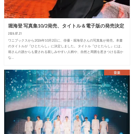
堀海登 写真集10/2発売、タイトル＆電子版の発売決定
2026.07.21
ワニブックスから2026年10月2日に、俳優・堀海登さんの写真集が発売。本書
のタイトルが『ひとたらし』に決定しました。 タイトル『ひとたらし』には、
堀さんの誰からも愛される親しみやすい人柄や、自然と周囲を惹きつける温か
な…
音楽