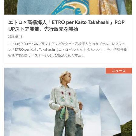
エトロ × 髙橋海人「ETRO per Kaito Takahashi」POP
UPストア開催、先行販売を開始
2026.07.16
エトロがグローバルブランドアンバサダー・髙橋海人とのカプセルコレクショ
ン「ETRO per Kaito Takahashi（エトロ ペル カイト タカハシ）」を、伊勢丹新
宿店 本館1階 ザ・ステージおよび阪急うめだ本店 …
ニュース