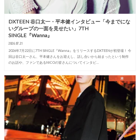
DXTEEN 谷口太一・平本健インタビュー「今までにな
いグループの一面を見せたい」7TH
SINGLE『Wanna』
2026.07.21
2026年7月22日に7TH SINGLE『Wanna』をリリースするDXTEENが初登場！ 今
回は谷口太一さん、平本健さんをお迎えし、話し合いから始まったという制作
のお話や、ファンであるNICOの皆さんについてインタビ…
本