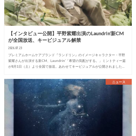
【インタビュー公開】平野紫耀出演のLaundrin’新CM
が全国放送、キービジュアル解禁
2026.07.23
プレミアムホームケアブランド『ランドリン』のイメージキャラクター・平野
紫耀さんが出演する新CM、Laundrin’「希望の気配がする。」ミントティー篇
が8月1日（土）より全国で放送。あわせてキービジュアルが公開されました…
ニュース