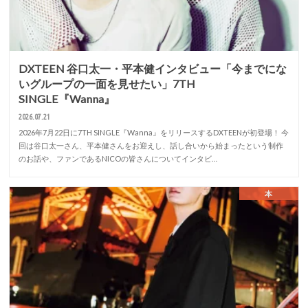
DXTEEN 谷口太一・平本健インタビュー「今までにな
いグループの一面を見せたい」7TH
SINGLE『Wanna』
2026.07.21
2026年7月22日に7TH SINGLE『Wanna』をリリースするDXTEENが初登場！ 今
回は谷口太一さん、平本健さんをお迎えし、話し合いから始まったという制作
のお話や、ファンであるNICOの皆さんについてインタビ…
本