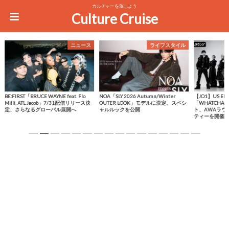
カルチャーを旅しよう
Culture Cruise
ニュース
ライフスタイル
BE:FIRST「BRUCE WAYNE feat. Flo
NOA「SLY 2026 Autumn/Winter
【JO1】US E
Milli, ATL Jacob」7/31配信リリース決
OUTER LOOK」モデルに決定、スペシ
「WHATCHA
定、さらなるグローバル展開へ
ャルルックを公開
ト、AWAラウ
ティーを開催