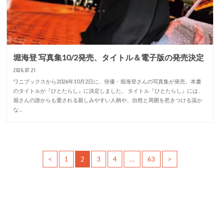
堀海登 写真集10/2発売、タイトル＆電子版の発売決定
2026.07.21
ワニブックスから2026年10月2日に、俳優・堀海登さんの写真集が発売。本書
のタイトルが『ひとたらし』に決定しました。 タイトル『ひとたらし』には、
堀さんの誰からも愛される親しみやすい人柄や、自然と周囲を惹きつける温か
な…
<
1
2
3
4
…
63
>