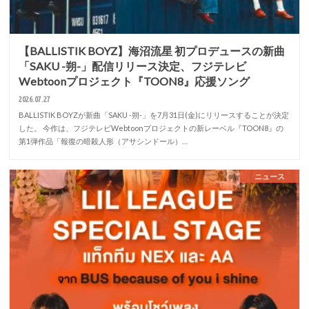
【BALLISTIK BOYZ】海沼流星 初プロデュースの新曲
「SAKU -朔-」配信リリース決定、フジテレビ
Webtoonプロジェクト『TOON8』応援ソング
2026.07.27
BALLISTIK BOYZが新曲「SAKU -朔-」を7月31日(金)にリリースすることが決定
した。 今作は、フジテレビWebtoonプロジェクトの新レーベル『TOON8』の
第1弾作品「報復の暗殺人形（アサシンドール）…
ニュース