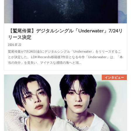
【鷲尾伶菜】デジタルシングル「Underwater」7/24リ
リース決定
2026.07.22
鷲尾伶菜が7月24日(金)にデジタルシングル「Underwater」をリリースするこ
とが決定した。 LDH Records移籍後7作目となる今作「Underwater」は、「本
当の自分」を見失い、マイナスな感情の海へと溺…
インタビュー