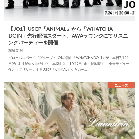
【JO1】US EP『ANIMAL』から「WHATCHA
DOIN」先行配信スタート、AWAラウンジにてリスニ
ングパーティーを開催
2026.07.24
グローバルボーイズグループ・JO1の新曲「WHATCHA DOIN」が、本日7月24
日(金)より配信を開始した。 本楽曲は、10月2日 (⾦・現地時間)に全⽶デビュー
作としてリリースするUS EP『ANIMAL』からの先…
ニュース