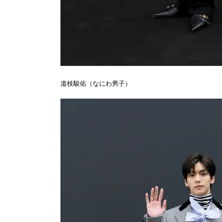
道枝駿佑（なにわ男子）