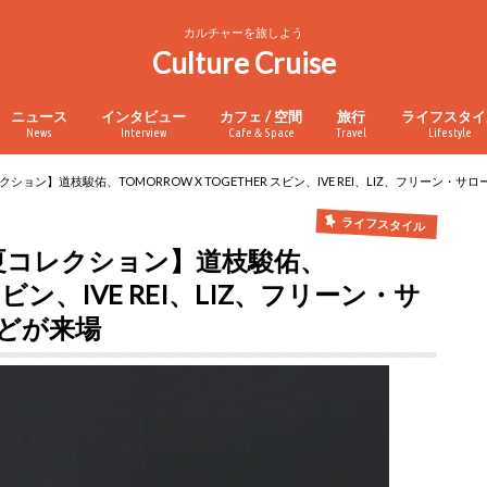
カルチャーを旅しよう
Culture Cruise
ニュース
インタビュー
カフェ / 空間
旅行
ライフスタイ
News
Interview
Cafe＆Space
Travel
Lifestyle
クション】道枝駿佑、TOMORROW X TOGETHER スビン、IVE REI、LIZ、フリーン
ライフスタイル
春夏コレクション】道枝駿佑、
 スビン、IVE REI、LIZ、フリーン・サ
どが来場