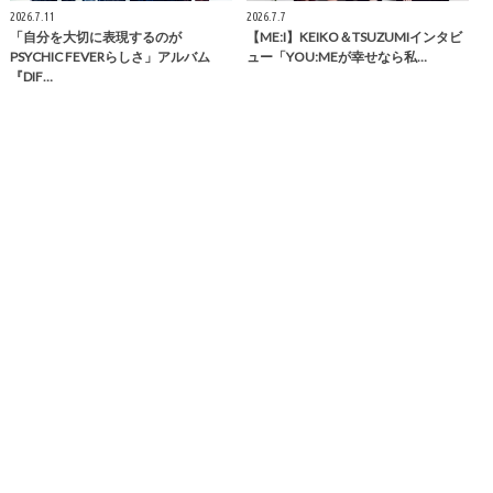
2026.7.11
2026.7.7
「自分を大切に表現するのが
【ME:I】KEIKO＆TSUZUMIインタビ
PSYCHIC FEVERらしさ」アルバム
ュー「YOU:MEが幸せなら私…
『DIF…