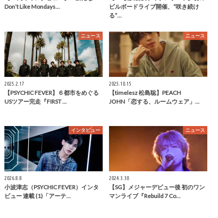
Don’t Like Mondays…
ビルボードライブ開催、“咲き続け
る”…
ニュース
ニュース
2025.2.17
2025.10.15
【PSYCHIC FEVER】６都市をめぐる
【timelesz 松島聡】PEACH
USツアー完走『FIRST …
JOHN「恋する、ルームウェア」…
インタビュー
ニュース
2026.8.8
2024.3.30
小波津志（PSYCHIC FEVER）インタ
【SG】メジャーデビュー後 初のワン
ビュー 連載 (1)「アーテ…
マンライブ『Rebuild 7 Co…