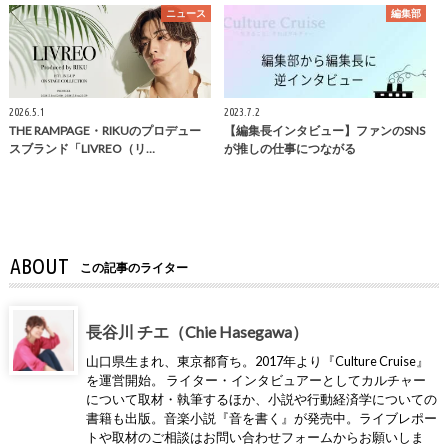
ニュース
編集部
2026.5.1
2023.7.2
THE RAMPAGE・RIKUのプロデュー
【編集長インタビュー】ファンのSNS
スブランド「LIVREO（リ…
が推しの仕事につながる
ABOUT
この記事のライター
長谷川 チエ（Chie Hasegawa）
山口県生まれ、東京都育ち。2017年より『Culture Cruise』
を運営開始。 ライター・インタビュアーとしてカルチャー
について取材・執筆するほか、小説や行動経済学についての
書籍も出版。音楽小説『音を書く』が発売中。ライブレポー
トや取材のご相談はお問い合わせフォームからお願いしま