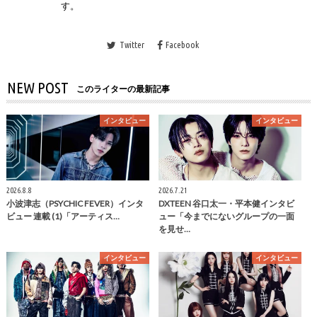
す。
Twitter
Facebook
NEW POST
このライターの最新記事
インタビュー
インタビュー
2026.8.8
2026.7.21
小波津志（PSYCHIC FEVER）インタ
DXTEEN 谷口太一・平本健インタビ
ビュー 連載 (1)「アーティス…
ュー「今までにないグループの一面
を見せ…
インタビュー
インタビュー