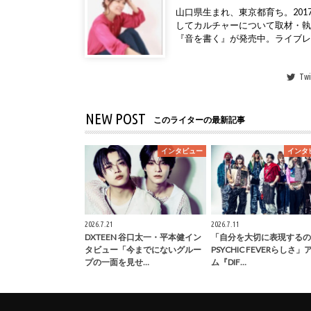
山口県生まれ、東京都育ち。2017年
してカルチャーについて取材・
『音を書く』が発売中。ライブ
Twi
NEW POST
このライターの最新記事
インタビュー
インタ
2026.7.21
2026.7.11
DXTEEN 谷口太一・平本健イン
「自分を大切に表現するの
タビュー「今までにないグルー
PSYCHIC FEVERらしさ
プの一面を見せ…
ム『DIF…