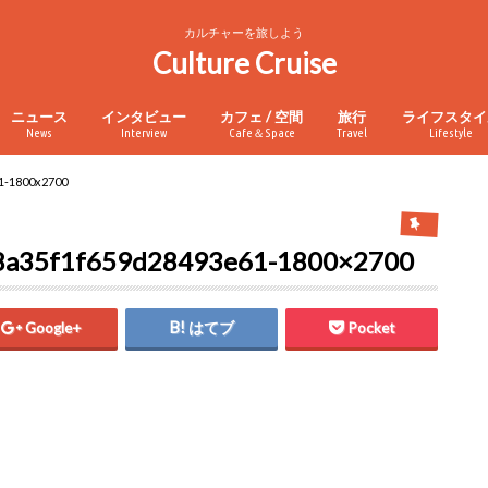
カルチャーを旅しよう
Culture Cruise
ニュース
インタビュー
カフェ / 空間
旅行
ライフスタイ
News
Interview
Cafe＆Space
Travel
Lifestyle
1-1800x2700
8a35f1f659d28493e61-1800×2700
Google+
はてブ
Pocket