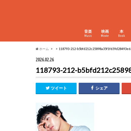
音楽
映画
本
Music
Movie
Book
ホーム
118793-212-b5bfd212c25898a35f1f659d28493e6
2026.02.26
118793-212-b5bfd212c2589
ツイート
シェア