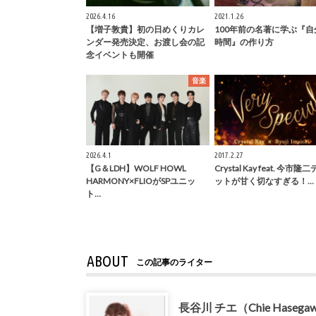
2026.4.16
2021.1.26
【増子敦貴】初の日めくりカレ
100年前の名著に学ぶ『自
ンダー発売決定、お渡し会の記
時間』の作り方
念イベントも開催
音楽
2026.4.1
2017.2.27
【G＆LDH】WOLF HOWL
Crystal Kay feat. 今市
HARMONY×FLIOがSPユニッ
ットが甘く切なすぎる！…
ト…
ABOUT
この記事のライター
長谷川 チエ（Chie Hasega