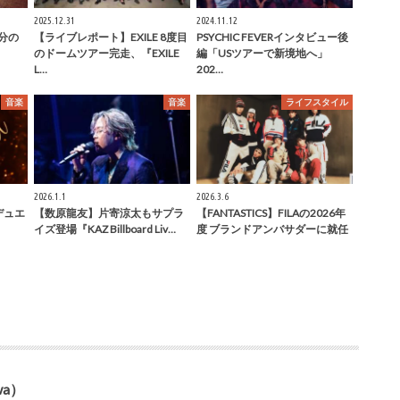
2025.12.31
2024.11.12
分の
【ライブレポート】EXILE 8度目
PSYCHIC FEVERインタビュー後
のドームツアー完走、『EXILE
編「USツアーで新境地へ」
L…
202…
音楽
音楽
ライフスタイル
2026.1.1
2026.3.6
隆二デュエ
【数原龍友】片寄涼太もサプラ
【FANTASTICS】FILAの2026年
イズ登場『KAZ Billboard Liv…
度 ブランドアンバサダーに就任
wa）