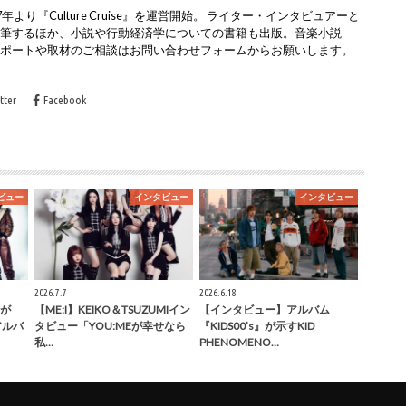
より『Culture Cruise』を運営開始。 ライター・インタビュアーと
執筆するほか、小説や行動経済学についての書籍も出版。音楽小説
レポートや取材のご相談はお問い合わせフォームからお願いします。
tter
Facebook
ビュー
インタビュー
インタビュー
2026.7.7
2026.6.18
が
【ME:I】KEIKO＆TSUZUMIイン
【インタビュー】アルバム
」アルバ
タビュー「YOU:MEが幸せなら
『KIDS00’s』が示すKID
私…
PHENOMENO…