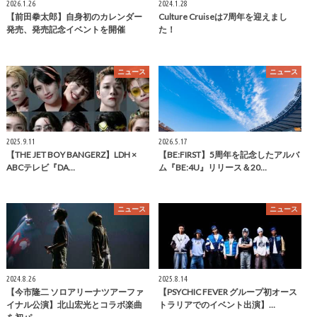
2026.1.26
2024.1.28
【前田拳太郎】自身初のカレンダー
Culture Cruiseは7周年を迎えまし
発売、発売記念イベントを開催
た！
ニュース
ニュース
2025.9.11
2026.5.17
【THE JET BOY BANGERZ】LDH ×
【BE:FIRST】5周年を記念したアルバ
ABCテレビ『DA…
ム『BE:4U』リリース＆20…
ニュース
ニュース
2024.8.26
2025.8.14
【今市隆二 ソロアリーナツアーファ
【PSYCHIC FEVER グループ初オース
イナル公演】北山宏光とコラボ楽曲
トラリアでのイベント出演】…