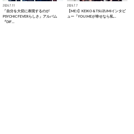
2026.7.11
2026.7.7
「自分を大切に表現するのが
【ME:I】KEIKO＆TSUZUMIインタビ
PSYCHIC FEVERらしさ」アルバム
ュー「YOU:MEが幸せなら私…
『DIF…