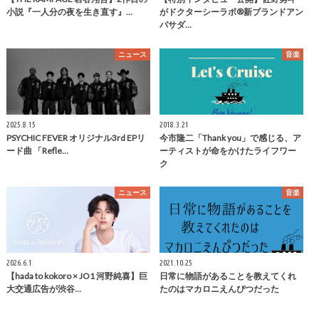
小説『一人分の夜を生き直す』…
がドクターシーラボ®新ブランドアン
バサダ…
ニュース
音楽
2025.8.15
2018.3.21
PSYCHIC FEVER オリジナル3rd EPリ
今市隆二「Thank you」で感じる、ア
ード曲 「Refle…
ーティストが命をかけたライフワー
ク
ニュース
音楽
2026.6.1
2021.10.25
【hada to kokoro × JO1 河野純喜】巨
日常に物語があることを教えてくれ
大交通広告が渋谷…
たのはマカロニえんぴつだった