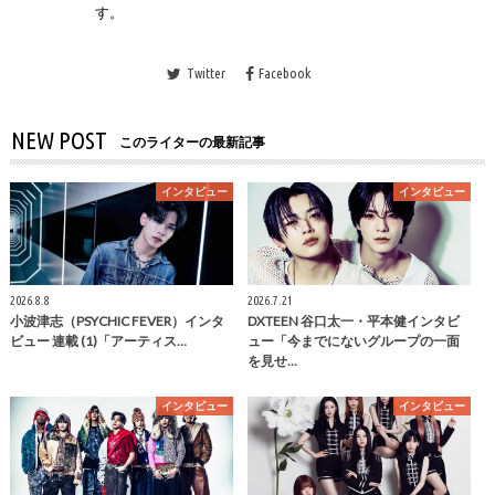
す。
Twitter
Facebook
NEW POST
このライターの最新記事
インタビュー
インタビュー
2026.8.8
2026.7.21
小波津志（PSYCHIC FEVER）インタ
DXTEEN 谷口太一・平本健インタビ
ビュー 連載 (1)「アーティス…
ュー「今までにないグループの一面
を見せ…
インタビュー
インタビュー