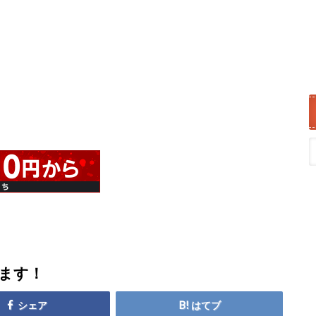
します！
シェア
はてブ