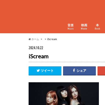
音楽
映画
本
Music
Movie
Book
ホーム
iScream
2024.10.22
iScream
ツイート
シェア