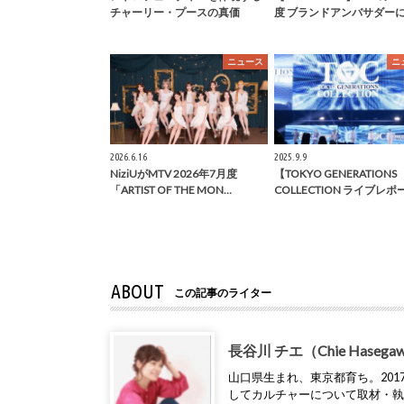
チャーリー・プースの真価
度 ブランドアンバサダー
ニュース
ニ
2026.6.16
2025.9.9
NiziUがMTV 2026年7月度
【TOKYO GENERATIONS
「ARTIST OF THE MON…
COLLECTION ライブレポ
ABOUT
この記事のライター
長谷川 チエ（Chie Hasega
山口県生まれ、東京都育ち。2017年
してカルチャーについて取材・