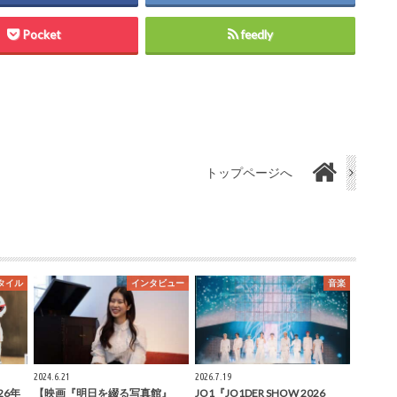
Pocket
feedly
トップページへ
タイル
インタビュー
音楽
2024.6.21
2026.7.19
026年
【映画『明日を綴る写真館』
JO1『JO1DER SHOW 2026