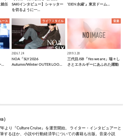
に就任
SAKIインタビュー】シャッター
‘EIEN 永縁’』東京ドーム…
を切るように一…
ュース
ライフスタイル
音楽
2026.7.24
2019.3.28
NOA「SLY 2026
三代目JSB「Yes we are」瑞々し
ー…
Autumn/Winter OUTER LOO…
さとエネルギーにあふれた躍動
wa）
より『Culture Cruise』を運営開始。 ライター・インタビュアーと
執筆するほか、小説や行動経済学についての書籍も出版。音楽小説