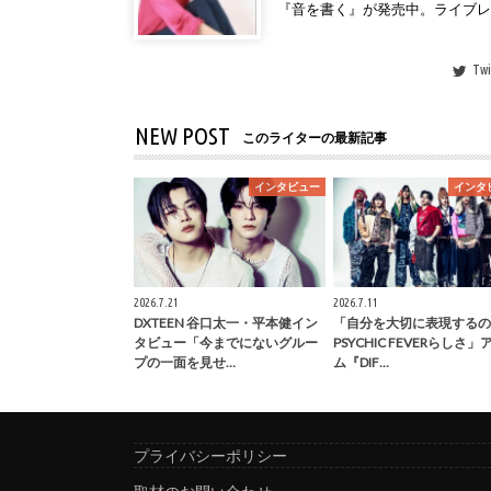
『音を書く』が発売中。ライブ
Twi
NEW POST
このライターの最新記事
インタビュー
インタ
2026.7.21
2026.7.11
DXTEEN 谷口太一・平本健イン
「自分を大切に表現するの
タビュー「今までにないグルー
PSYCHIC FEVERらしさ
プの一面を見せ…
ム『DIF…
プライバシーポリシー