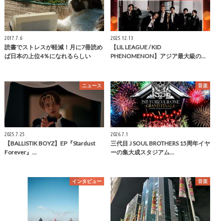
2017.7.6
2025.12.13
読書でストレスが軽減！月に7冊読め
【LIL LEAGUE / KID
ば日本の上位4％になれるらしい
PHENOMENON】アジア最大級の…
ニュース
音楽
2025.7.25
2026.7.1
【BALLISTIK BOYZ】EP『Stardust
三代目 J SOUL BROTHERS 15周年イヤ
Forever』…
ーの集大成スタジアム…
インタビュー
音楽