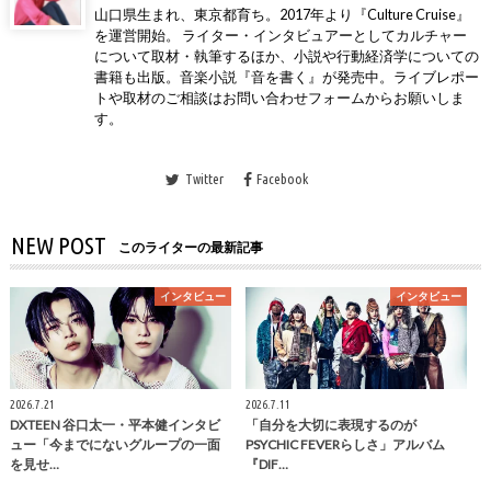
山口県生まれ、東京都育ち。2017年より『Culture Cruise』
を運営開始。 ライター・インタビュアーとしてカルチャー
について取材・執筆するほか、小説や行動経済学についての
書籍も出版。音楽小説『音を書く』が発売中。ライブレポー
トや取材のご相談はお問い合わせフォームからお願いしま
す。
Twitter
Facebook
NEW POST
このライターの最新記事
インタビュー
インタビュー
2026.7.21
2026.7.11
DXTEEN 谷口太一・平本健インタビ
「自分を大切に表現するのが
ュー「今までにないグループの一面
PSYCHIC FEVERらしさ」アルバム
を見せ…
『DIF…