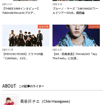
2025.2.13
2018.4.14
【THREE1989インタビュー】
ブルーノ・マーズ「24K MAGICワー
Tokimeki Recordsプロデ…
ルドツアー2018」感想編
ニュース
ニュース
2024.11.20
2025.6.27
【PSYCHIC FEVER】ドラマOP曲
【INI・田島将吾】FM NACK5『ALL
「Cold Rain」11/2…
The Feels』に出演…
ABOUT
この記事のライター
長谷川 チエ（Chie Hasegawa）