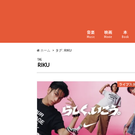
音楽
映画
本
Music
Movie
Book
ホーム
タグ : RIKU
TAG
RIKU
ライフス