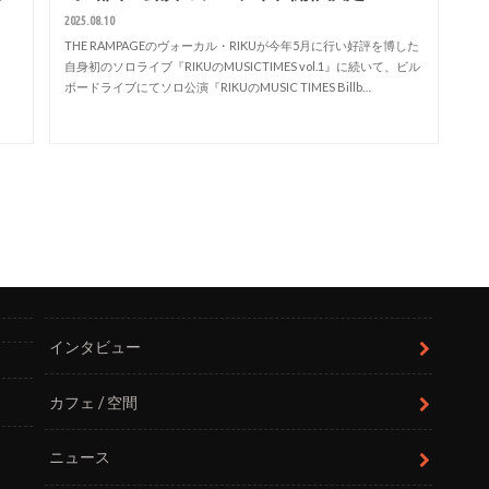
2025.08.10
THE RAMPAGEのヴォーカル・RIKUが今年5月に行い好評を博した
自身初のソロライブ『RIKUのMUSICTIMES vol.1』に続いて、ビル
。
ボードライブにてソロ公演『RIKUのMUSIC TIMES Billb…
インタビュー
カフェ / 空間
ニュース