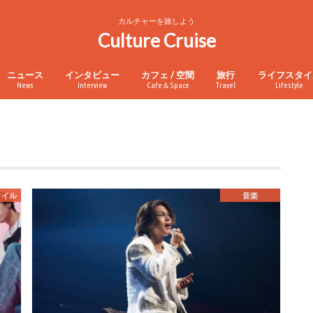
カルチャーを旅しよう
Culture Cruise
ニュース
インタビュー
カフェ / 空間
旅行
ライフスタイ
News
Interview
Cafe＆Space
Travel
Lifestyle
タイル
音楽