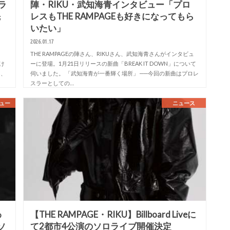
ブラ
陣・RIKU・武知海青インタビュー「プロ
先
レスもTHE RAMPAGEも好きになってもら
いたい」
2026.01.17
THE RAMPAGEの陣さん、RIKUさん、武知海青さんがインタビュ
け
ーに登場。1月21日リリースの新曲「BREAK IT DOWN」について
に、
伺いました。 「武知海青が一番輝く場所」 ──今回の新曲はプロレ
スラーとしての…
ュー
ニュース
わ
【THE RAMPAGE・RIKU】Billboard Liveに
ソ
て2都市4公演のソロライブ開催決定