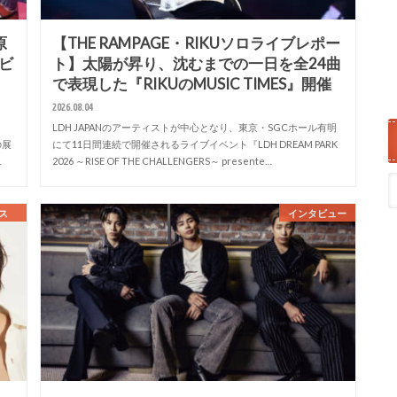
原
【THE RAMPAGE・RIKUソロライブレポー
ビ
ト】太陽が昇り、沈むまでの一日を全24曲
で表現した『RIKUのMUSIC TIMES』開催
2026.08.04
LDH JAPANのアーティストが中心となり、東京・SGCホール有明
の展
にて11日間連続で開催されるライブイベント『LDH DREAM PARK
…
2026 ～RISE OF THE CHALLENGERS～ presente…
ス
インタビュー