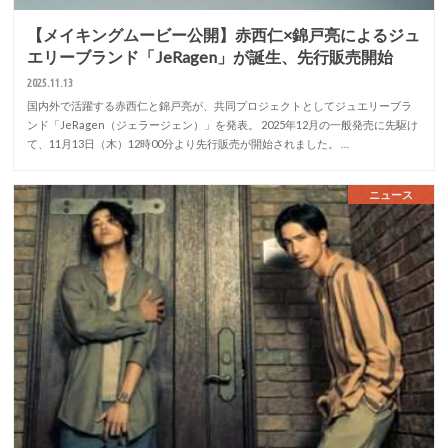
【メイキングムービー公開】赤西仁×錦戸亮によるジュ
エリーブランド「JeRagen」が誕生、先行販売開始
2025.11.13
国内外で活躍する赤西仁と錦戸亮が、共同プロジェクトとしてジュエリーブラ
ンド「JeRagen（ジェラージェン）」を発表。 2025年12月の一般発売に先駆け
て、11月13日（木）12時00分より先行販売が開始されました。 …
ニュース