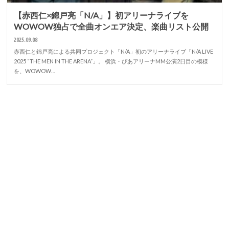
【赤西仁×錦戸亮「N/A」】初アリーナライブを
WOWOW独占で全曲オンエア決定、楽曲リスト公開
2025.09.08
赤西仁と錦戸亮による共同プロジェクト「N/A」初のアリーナライブ「N/A LIVE
2025 “THE MEN IN THE ARENA”」。 横浜・ぴあアリーナMM公演2日目の模様
を、WOWOW…