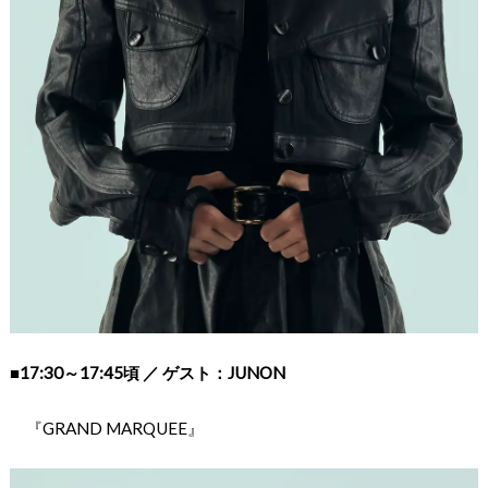
■
17:30～17:45頃 ／ ゲスト：JUNON
『GRAND MARQUEE』