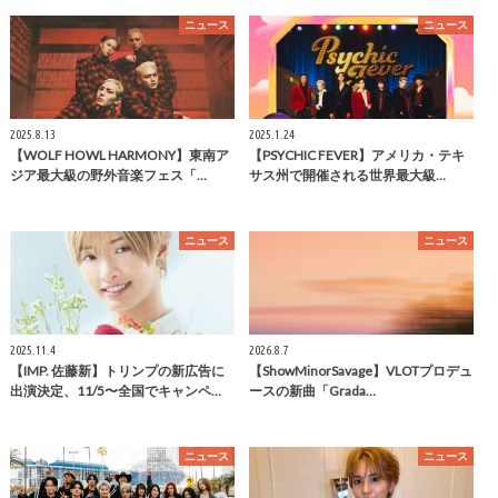
ニュース
ニュース
2025.8.13
2025.1.24
【WOLF HOWL HARMONY】東南ア
【PSYCHIC FEVER】アメリカ・テキ
ジア最大級の野外音楽フェス「…
サス州で開催される世界最大級…
ニュース
ニュース
2025.11.4
2026.8.7
【IMP. 佐藤新】トリンプの新広告に
【ShowMinorSavage】VLOTプロデュ
出演決定、11/5〜全国でキャンペ…
ースの新曲「Grada…
ニュース
ニュース