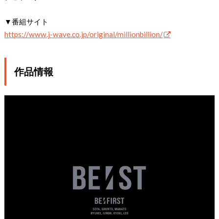
▼番組サイト
https://www.j-wave.co.jp/original/millionbillion/
作品情報