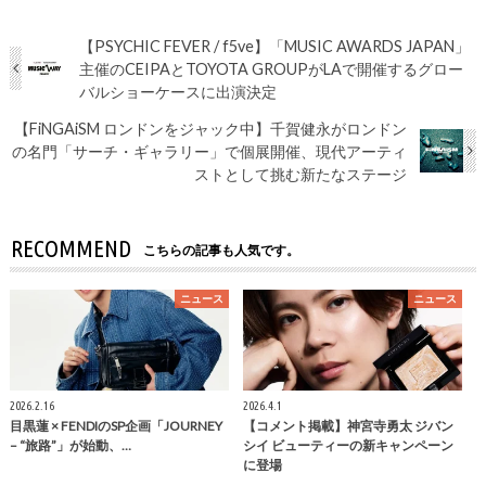
【PSYCHIC FEVER / f5ve】「MUSIC AWARDS JAPAN」
主催のCEIPAとTOYOTA GROUPがLAで開催するグロー
バルショーケースに出演決定
【FiNGAiSM ロンドンをジャック中】千賀健永がロンドン
の名門「サーチ・ギャラリー」で個展開催、現代アーティ
ストとして挑む新たなステージ
RECOMMEND
こちらの記事も人気です。
ニュース
ニュース
2026.2.16
2026.4.1
目黒蓮 × FENDIのSP企画「JOURNEY
【コメント掲載】神宮寺勇太 ジバン
– “旅路”」が始動、…
シイ ビューティーの新キャンペーン
に登場