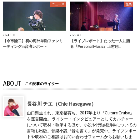
ニュース
音楽
2024.3.18
2025.4.8
【今市隆二】初の海外単独ファンミ
【ライブレポート】たった一人に贈
ーティングin台湾レポート
る『Personal Music』上村翔…
ABOUT
この記事のライター
長谷川 チエ（Chie Hasegawa）
山口県生まれ、東京都育ち。2017年より『Culture Cruise』
を運営開始。 ライター・インタビュアーとしてカルチャー
について取材・執筆するほか、小説や行動経済学についての
書籍も出版。音楽小説『音を書く』が発売中。ライブレポー
トや取材のご相談はお問い合わせフォームからお願いしま