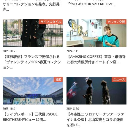
サリーコレクションを発表、先行発
『“NO.A”TOUR SPECIAL LIVE …
売…
ライフスタイル
カフェ / 空間
2025.10.5
2024.7.11
【道枝駿佑】フランスで開催される
【AMAZING COFFEE】東京・豪徳寺
「ヴァレンティノ2026春夏コレクシ
に初の焙煎所付きイートイン店…
ョン…
音楽
ニュース
2025.10.5
2024.8.26
【ライブレポート】三代目 J SOUL
【今市隆二 ソロアリーナツアーファ
BROTHERS デビュー15周…
イナル公演】北山宏光とコラボ楽曲
を初パ…