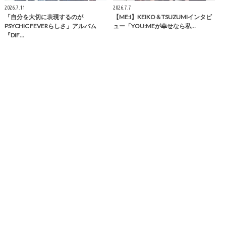
2026.7.11
2026.7.7
「自分を大切に表現するのが
【ME:I】KEIKO＆TSUZUMIインタビ
PSYCHIC FEVERらしさ」アルバム
ュー「YOU:MEが幸せなら私…
『DIF…