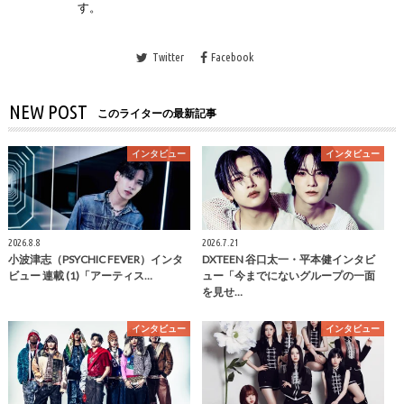
す。
Twitter
Facebook
NEW POST
このライターの最新記事
インタビュー
インタビュー
2026.8.8
2026.7.21
小波津志（PSYCHIC FEVER）インタ
DXTEEN 谷口太一・平本健インタビ
ビュー 連載 (1)「アーティス…
ュー「今までにないグループの一面
を見せ…
インタビュー
インタビュー