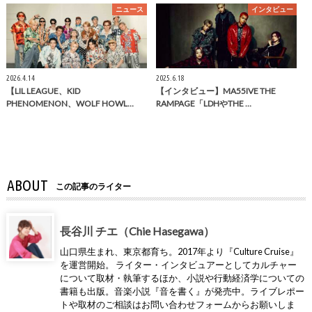
ニュース
インタビュー
2026.4.14
2025.6.18
【LIL LEAGUE、KID
【インタビュー】MA55IVE THE
PHENOMENON、WOLF HOWL…
RAMPAGE「LDHやTHE …
ABOUT
この記事のライター
長谷川 チエ（Chie Hasegawa）
山口県生まれ、東京都育ち。2017年より『Culture Cruise』
を運営開始。 ライター・インタビュアーとしてカルチャー
について取材・執筆するほか、小説や行動経済学についての
書籍も出版。音楽小説『音を書く』が発売中。ライブレポー
トや取材のご相談はお問い合わせフォームからお願いしま