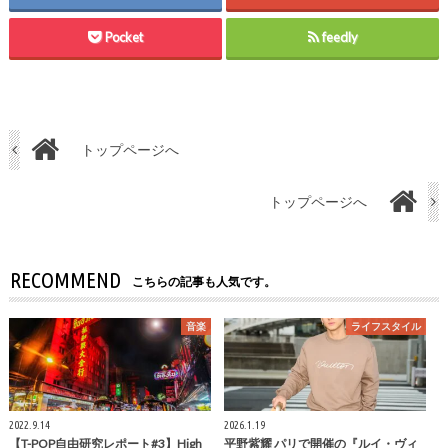
Pocket
feedly
トップページへ
トップページへ
RECOMMEND
こちらの記事も人気です。
音楽
ライフスタイル
2022.9.14
2026.1.19
【T-POP自由研究レポート#3】High
平野紫耀 パリで開催の『ルイ・ヴィ