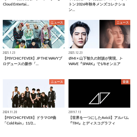
Cloud Entertai…
トン 2026年秋冬メンズコレクショ
ン…
ニュース
ニュース
2025.1.23
2025.12.23
【PSYCHIC FEVER】JP THE WAVYプ
ØMI × 山下智久の対談が実現、J-
ロデュースの新作「…
WAVE『SPARK』で1/8オンエア
ニュース
音楽
2024.11.20
2019.7.13
【PSYCHIC FEVER】ドラマOP曲
【世界を一つにしたAvicii】アルバム
「Cold Rain」11/2…
『TIM』とディスコグラフィ