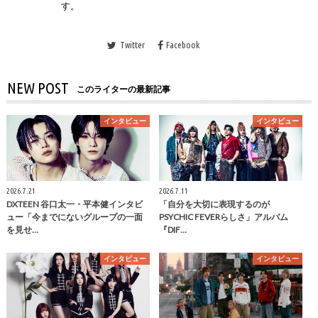
す。
Twitter
Facebook
NEW POST
このライターの最新記事
インタビュー
インタビュー
2026.7.21
2026.7.11
DXTEEN 谷口太一・平本健インタビ
「自分を大切に表現するのが
ュー「今までにないグループの一面
PSYCHIC FEVERらしさ」アルバム
を見せ…
『DIF…
インタビュー
インタビュー