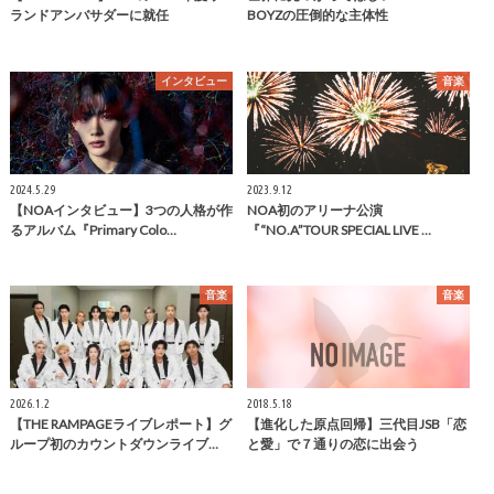
ランドアンバサダーに就任
BOYZの圧倒的な主体性
インタビュー
音楽
2024.5.29
2023.9.12
【NOAインタビュー】3つの人格が作
NOA初のアリーナ公演
るアルバム『Primary Colo…
『“NO.A”TOUR SPECIAL LIVE …
音楽
音楽
2026.1.2
2018.5.18
【THE RAMPAGEライブレポート】グ
【進化した原点回帰】三代目JSB「恋
ループ初のカウントダウンライブ…
と愛」で７通りの恋に出会う