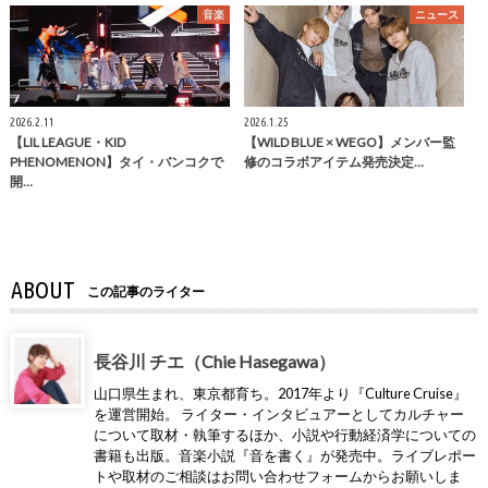
音楽
ニュース
2026.2.11
2026.1.25
【LIL LEAGUE・KID
【WILD BLUE × WEGO】メンバー監
PHENOMENON】タイ・バンコクで
修のコラボアイテム発売決定…
開…
ABOUT
この記事のライター
長谷川 チエ（Chie Hasegawa）
山口県生まれ、東京都育ち。2017年より『Culture Cruise』
を運営開始。 ライター・インタビュアーとしてカルチャー
について取材・執筆するほか、小説や行動経済学についての
書籍も出版。音楽小説『音を書く』が発売中。ライブレポー
トや取材のご相談はお問い合わせフォームからお願いしま