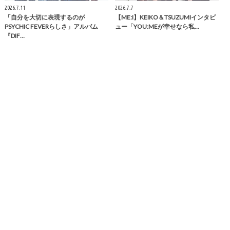
2026.7.11
2026.7.7
「自分を大切に表現するのが
【ME:I】KEIKO＆TSUZUMIインタビ
PSYCHIC FEVERらしさ」アルバム
ュー「YOU:MEが幸せなら私…
『DIF…