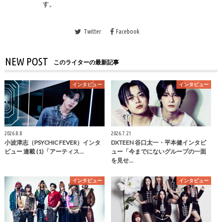
す。
Twitter
Facebook
NEW POST
このライターの最新記事
インタビュー
インタビュー
2026.8.8
2026.7.21
小波津志（PSYCHIC FEVER）インタ
DXTEEN 谷口太一・平本健インタビ
ビュー 連載 (1)「アーティス…
ュー「今までにないグループの一面
を見せ…
インタビュー
インタビュー