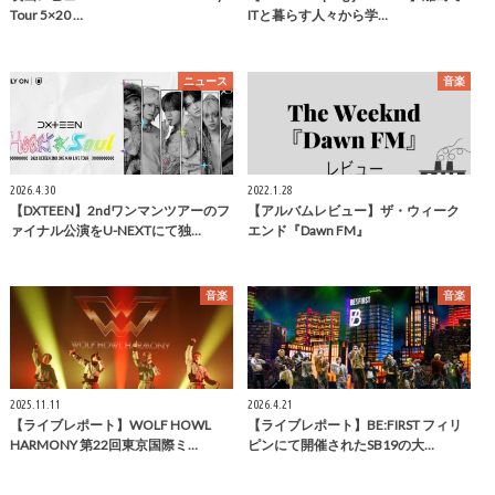
Tour 5×20 …
ITと暮らす人々から学…
ニュース
音楽
2026.4.30
2022.1.28
【DXTEEN】2ndワンマンツアーのフ
【アルバムレビュー】ザ・ウィーク
ァイナル公演をU-NEXTにて独…
エンド『Dawn FM』
音楽
音楽
2025.11.11
2026.4.21
【ライブレポート】WOLF HOWL
【ライブレポート】BE:FIRST フィリ
HARMONY 第22回東京国際ミ…
ピンにて開催されたSB19の大…