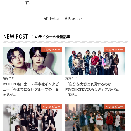
す。
Twitter
Facebook
NEW POST
このライターの最新記事
インタビュー
インタビュー
2026.7.21
2026.7.11
DXTEEN 谷口太一・平本健インタビ
「自分を大切に表現するのが
ュー「今までにないグループの一面
PSYCHIC FEVERらしさ」アルバム
を見せ…
『DIF…
インタビュー
インタビュー