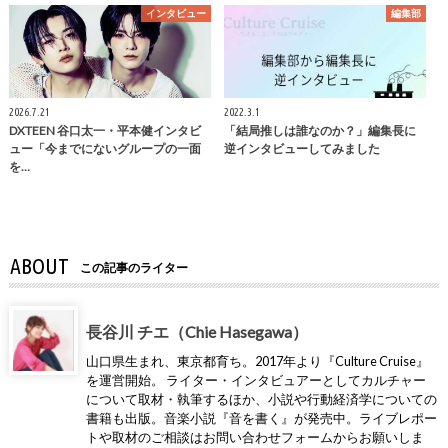
インタビュー
編集部
2026.7.21
2022.3.1
DXTEEN 谷口太一・平本健インタビ
「結局推しは誰なのか？」編集長に
ュー「今までにないグループの一面
逆インタビューしてみました
を…
ABOUT
この記事のライター
長谷川 チエ（Chie Hasegawa）
山口県生まれ、東京都育ち。2017年より『Culture Cruise』
を運営開始。 ライター・インタビュアーとしてカルチャー
について取材・執筆するほか、小説や行動経済学についての
書籍も出版。音楽小説『音を書く』が発売中。ライブレポー
トや取材のご相談はお問い合わせフォームからお願いしま