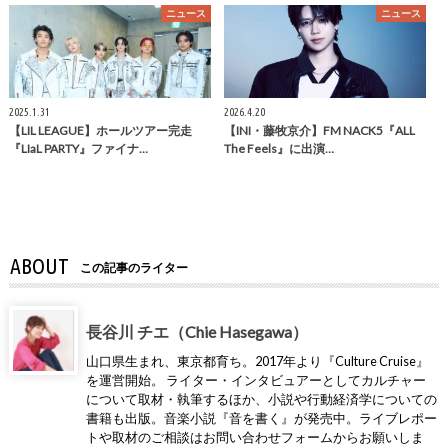
ニュース
ニュース
2025.1.31
2026.4.20
【LIL LEAGUE】ホールツアー完走
【INI・藤牧京介】FM NACK5『ALL
『LIaL PARTY』ファイナ…
The Feels』に出演…
ABOUT
この記事のライター
長谷川 チエ（Chie Hasegawa）
山口県生まれ、東京都育ち。2017年より『Culture Cruise』
を運営開始。 ライター・インタビュアーとしてカルチャー
について取材・執筆するほか、小説や行動経済学についての
書籍も出版。音楽小説『音を書く』が発売中。ライブレポー
トや取材のご相談はお問い合わせフォームからお願いしま