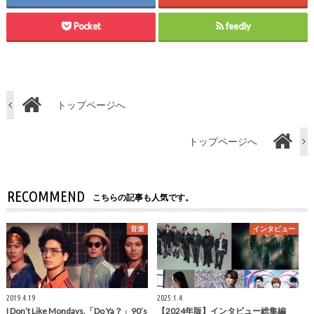
Pocket
feedly
トップページへ
トップページへ
RECOMMEND
こちらの記事も人気です。
音楽
インタビュー
2019.4.19
2025.1.4
I Don’t Like Mondays.「Do Ya？」90’s
【2024年版】インタビュー総集編