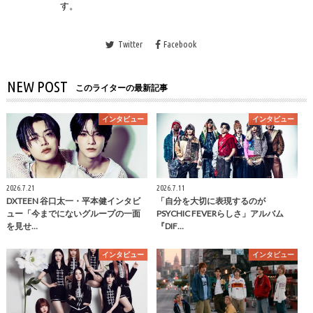
す。
Twitter
Facebook
NEW POST
このライターの最新記事
インタビュー
インタビュー
2026.7.21
2026.7.11
DXTEEN 谷口太一・平本健インタビ
「自分を大切に表現するのが
ュー「今までにないグループの一面
PSYCHIC FEVERらしさ」アルバム
を見せ…
『DIF…
インタビュー
インタビュー