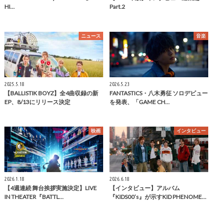
HI…
Part.2
ニュース
音楽
2025.5.18
2026.5.23
【BALLISTIK BOYZ】全4曲収録の新
FANTASTICS・八木勇征 ソロデビュー
EP、8/13にリリース決定
を発表、「GAME CH…
映画
インタビュー
2026.1.18
2026.6.18
【4週連続 舞台挨拶実施決定】LIVE
【インタビュー】アルバム
IN THEATER『BATTL…
『KIDS00’s』が示すKID PHENOME…