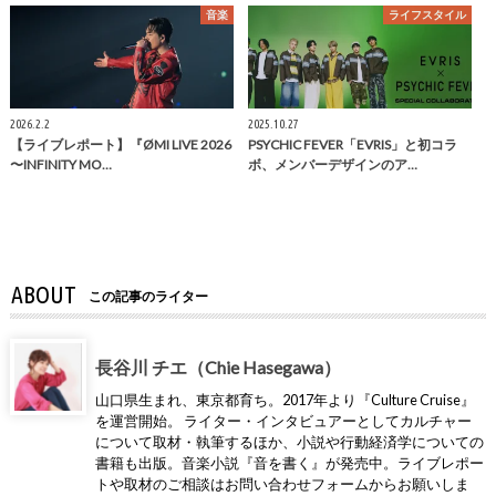
音楽
ライフスタイル
2026.2.2
2025.10.27
【ライブレポート】『ØMI LIVE 2026
PSYCHIC FEVER「EVRIS」と初コラ
〜INFINITY MO…
ボ、メンバーデザインのア…
ABOUT
この記事のライター
長谷川 チエ（Chie Hasegawa）
山口県生まれ、東京都育ち。2017年より『Culture Cruise』
を運営開始。 ライター・インタビュアーとしてカルチャー
について取材・執筆するほか、小説や行動経済学についての
書籍も出版。音楽小説『音を書く』が発売中。ライブレポー
トや取材のご相談はお問い合わせフォームからお願いしま