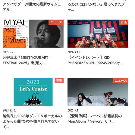
アンバサダー 岸優太の最新ヴィジュ
るわけにはいかない」巡ってきたチ
アル …
ャ…
ニュース
音楽
2025.9.20
2026.3.16
片寄涼太『MEET YOUR ART
【イベントレポート】KID
FESTIVAL 2025』出演決…
PHENOMENON、SXSW 2026 オ…
音楽
ニュース
2023.12.23
2025.9.11
編集長に2023年ダンス＆ボーカルの
【鷲尾伶菜】レーベル移籍後初の
よかった曲TOP5を抜き打ちで聞い
Mini Album『freivor』リリ…
て…