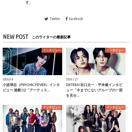
す。
Twitter
Facebook
NEW POST
このライターの最新記事
インタビュー
インタビュー
2026.8.8
2026.7.21
小波津志（PSYCHIC FEVER）インタ
DXTEEN 谷口太一・平本健インタビ
ビュー 連載 (1)「アーティス…
ュー「今までにないグループの一面
を見せ…
インタビュー
インタビュー