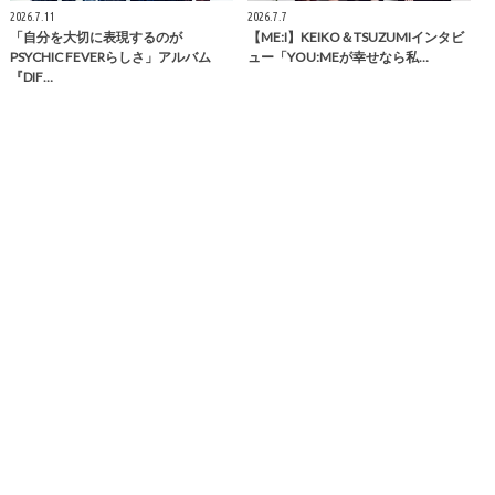
2026.7.11
2026.7.7
「自分を大切に表現するのが
【ME:I】KEIKO＆TSUZUMIインタビ
PSYCHIC FEVERらしさ」アルバム
ュー「YOU:MEが幸せなら私…
『DIF…