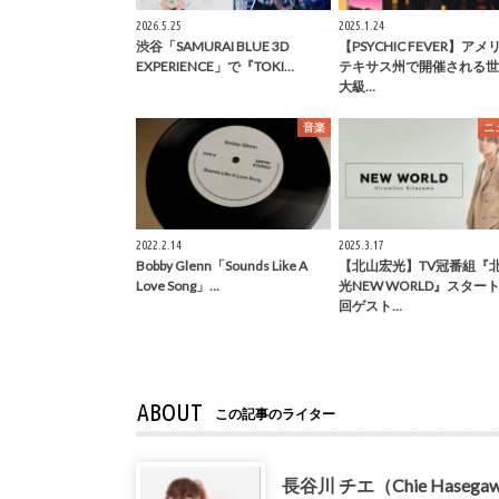
2026.5.25
2025.1.24
渋谷「SAMURAI BLUE 3D
【PSYCHIC FEVER】ア
EXPERIENCE」で『TOKI…
テキサス州で開催される世
大級…
音楽
ニ
2022.2.14
2025.3.17
Bobby Glenn「Sounds Like A
【北山宏光】TV冠番組『
Love Song」…
光NEW WORLD』スター
回ゲスト…
ABOUT
この記事のライター
長谷川 チエ（Chie Hasega