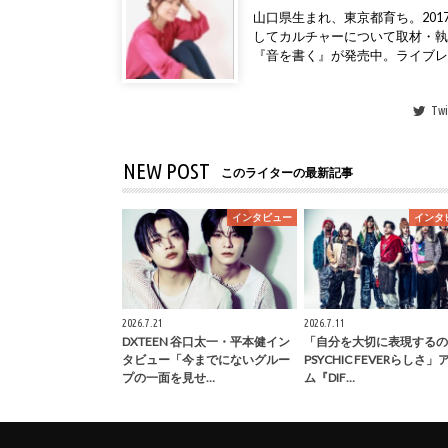
山口県生まれ、東京都育ち。2017年
してカルチャーについて取材・
『音を書く』が発売中。ライブ
Twi
NEW POST
このライターの最新記事
インタビュー
インタ
2026.7.21
2026.7.11
DXTEEN 谷口太一・平本健イン
「自分を大切に表現するの
タビュー「今までにないグルー
PSYCHIC FEVERらしさ
プの一面を見せ…
ム『DIF…