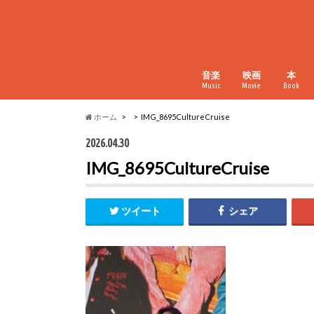
音楽
映画
本
Music
Movie
Book
ホーム
IMG_8695CultureCruise
2026.04.30
IMG_8695CultureCruise
ツイート
シェア