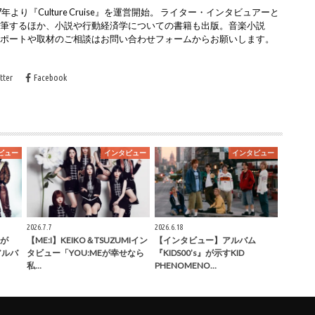
より『Culture Cruise』を運営開始。 ライター・インタビュアーと
執筆するほか、小説や行動経済学についての書籍も出版。音楽小説
レポートや取材のご相談はお問い合わせフォームからお願いします。
tter
Facebook
ビュー
インタビュー
インタビュー
2026.7.7
2026.6.18
が
【ME:I】KEIKO＆TSUZUMIイン
【インタビュー】アルバム
」アルバ
タビュー「YOU:MEが幸せなら
『KIDS00’s』が示すKID
私…
PHENOMENO…