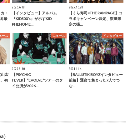
2026.6.18
2025.10.28
メリカ・
【インタビュー】アルバム
【くら寿司×THE RAMPAGE】コ
界最
『KIDS00’s』が示すKID
ラボキャンペーン決定、数量限
PHENOME…
定の撮…
ュース
ニュース
インタビュー
2025.8.30
2024.11.4
北山宏
【PSYCHIC
【BALLISTIK BOYZインタビュー
ト、初
FEVER】“EVOLVE“ツアーのタ
前編】運命で集まった7人でつ
イ公演が2026…
な…
wa）