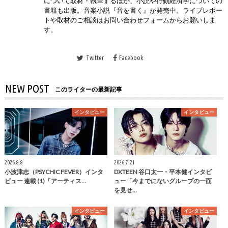
について取材・執筆するほか、小説や行動経済学についての
書籍も出版。音楽小説『音を書く』が発売中。ライブレポー
トや取材のご相談はお問い合わせフォームからお願いしま
す。
Twitter
Facebook
NEW POST
このライターの最新記事
インタビュー
インタビュー
2026.8.8
2026.7.21
小波津志（PSYCHIC FEVER）インタ
DXTEEN 谷口太一・平本健インタビ
ビュー 連載 (1)「アーティス…
ュー「今までにないグループの一面
を見せ…
インタビュー
インタビュー