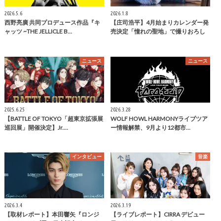
2026.5.6
2026.1.8
西野亮廣 共同プロデュース作品『キ
【庄司浩平】4月始まりカレンダー発
ャッツ ~THE JELLICLE B…
売決定「憧れの聖地」で撮りおろし
ニュース
ニュース
2025.6.25
2026.3.28
【BATTLE OF TOKYO「超東京拡張展
WOLF HOWL HARMONYライブツア
巡回展」開催決定】Jr.…
ー情報解禁、9月より12都市…
インタビュー
音楽
2026.3.4
2026.3.19
【取材レポート】本田響矢『ロンジ
【ライブレポート】CIRRA デビュー