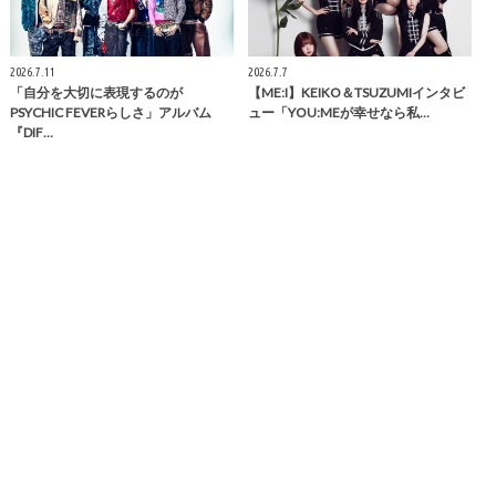
2026.7.11
2026.7.7
「自分を大切に表現するのが
【ME:I】KEIKO＆TSUZUMIインタビ
PSYCHIC FEVERらしさ」アルバム
ュー「YOU:MEが幸せなら私…
『DIF…