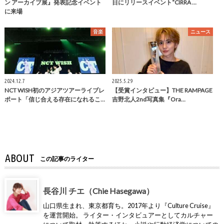
ン アーカイブ展』発表記念イベント
日にリリースイベント“CIRRA …
に来場
音楽
ニュース
2024.12.7
2025.5.29
NCT WISH初のアジアツアーライブレ
【受賞インタビュー】THE RAMPAGE
ポート「信じ合える存在になれるこ…
吉野北人2nd写真集『Ora…
ABOUT
この記事のライター
長谷川 チエ（Chie Hasegawa）
山口県生まれ、東京都育ち。2017年より『Culture Cruise』
を運営開始。 ライター・インタビュアーとしてカルチャー