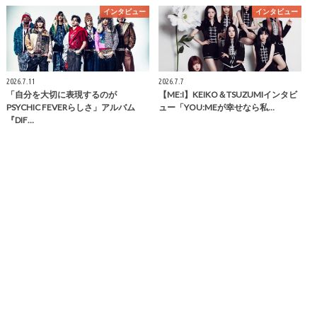
インタビュー
インタビュー
2026.7.11
2026.7.7
「自分を大切に表現するのが
【ME:I】KEIKO＆TSUZUMIインタビ
PSYCHIC FEVERらしさ」アルバム
ュー「YOU:MEが幸せなら私…
『DIF…