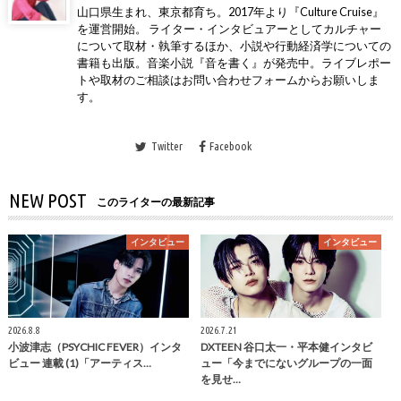
山口県生まれ、東京都育ち。2017年より『Culture Cruise』
を運営開始。 ライター・インタビュアーとしてカルチャー
について取材・執筆するほか、小説や行動経済学についての
書籍も出版。音楽小説『音を書く』が発売中。ライブレポー
トや取材のご相談はお問い合わせフォームからお願いしま
す。
Twitter
Facebook
NEW POST
このライターの最新記事
インタビュー
インタビュー
2026.8.8
2026.7.21
小波津志（PSYCHIC FEVER）インタ
DXTEEN 谷口太一・平本健インタビ
ビュー 連載 (1)「アーティス…
ュー「今までにないグループの一面
を見せ…