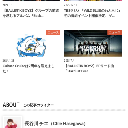
2024.3.1
2025.12.12
【BALLISTIK BOYZ】グループの前進
TBSラジオ『WILD BLUEのわぶらじ』
を感じるアルバム『Back…
初の番組イベント開催決定、ゲ…
ニュース
ニュース
2024.1.28
2025.7.4
Culture Cruiseは7周年を迎えまし
【BALLISTIK BOYZ】EPリード曲
た！
「Stardust Fore…
ABOUT
この記事のライター
長谷川 チエ（Chie Hasegawa）