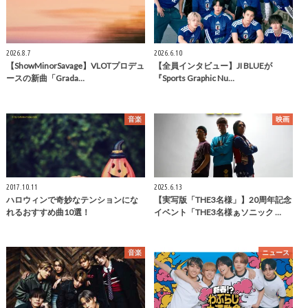
2026.8.7
2026.6.10
【ShowMinorSavage】VLOTプロデュ
【全員インタビュー】JI BLUEが
ースの新曲「Grada…
『Sports Graphic Nu…
音楽
映画
2017.10.11
2025.6.13
ハロウィンで奇妙なテンションにな
【実写版「THE3名様」】20周年記念
れるおすすめ曲10選！
イベント「THE3名様ぁソニック …
音楽
ニュース